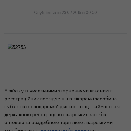
Опубліковано 23.02.2015 о 00:00
У зв’язку із чисельними зверненнями власників
реєстраційних посвідчень на лікарські засоби та
суб’єктів господарської діяльності, що займаються
державною реєстрацією лікарських засобів,
оптовою та роздрібною торгівлею лікарськими
засобами щодо
надання роз’яснення
про