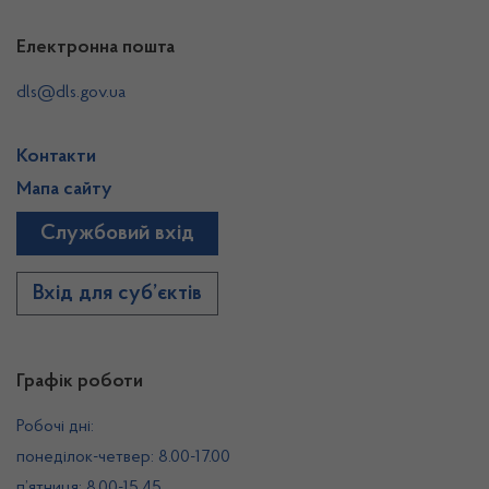
Електронна пошта
dls@dls.gov.ua
Контакти
Мапа сайту
Службовий вхід
Вхід для суб’єктів
Графік роботи
Робочі дні:
понеділок-четвер: 8.00-17.00
п’ятниця: 8.00-15.45