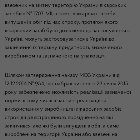
ввезених на митну територію України лікарських
засобів» № 1707-VII, а саме: «лікарські засоби,
випущені в обіг під час строку, протягом якого
лікарський засіб було дозволено до застосування в
Україні, можуть застосовуватися в Україні до
закінчення їх терміну придатності, визначеного
виробником та зазначеного на упаковці».
Шляхом затвердження наказу МОЗ України від
12.12.2014 № 954, що набрав чинності 23 січня 2015
року, забезпечено можливість реалізації зазначеної
норми, в тому числі в частині реалізації та
використання у виробництві лікарських засобів,
строк дії реєстраційного посвідчення на які
закінчився, але які були випущені в обіг, а саме
вироблені на території України або ввезені на