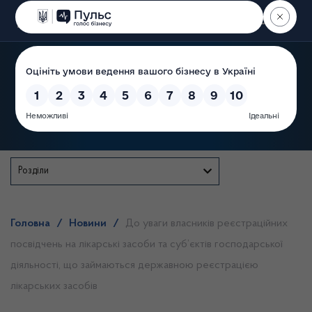
Пошук
Державна служба
Розділи
Головна
/
Новини
/
До уваги власників реєстраційних
посвідчень на лікарські засоби та суб’єктів господарської
діяльності, що займаються державною реєстрацією
лікарських засобів