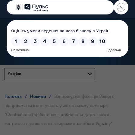
Пошук
Державна служба
Розділи
Головна
/
Новини
/
Запрошуємо фахівців Вашого
підприємства взяти участь у авторському семінарі:
"Особливості здійснення відомчого та державного
контролю при ввезенні лікарських засобів в Україну"