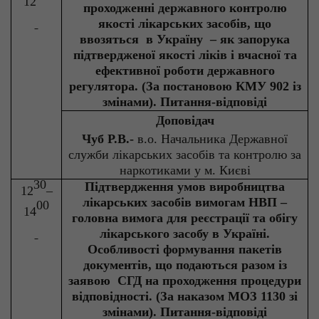
12
проходженні державного контролю
якості лікарських засобів, що
ввозяться
в Україну
– як запорука
підтвердженої якості ліків і вчасної та
ефективної роботи державного
регулятора. (За постановою КМУ 902 із
змінами). Питання-відповіді
Доповідач
Чуб Р.В.-
в.о
. Начальника Державної
служби лікарських засобів та контролю за
наркотиками у м. Києві
30
Підтвердження умов виробництва
12
–
лікарських засобів вимогам НВП –
00
14
головна вимога для реєстрації та обігу
лікарського засобу в Україні.
Особливості формування пакетів
документів, що подаються разом із
заявою
СГД на проходження процедури
відповідності. (За наказом МОЗ 1130 зі
змінами). Питання-відповіді