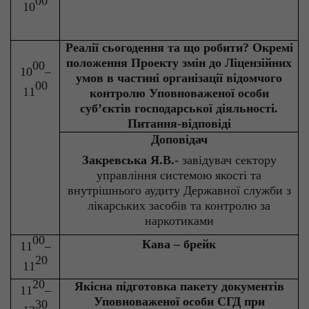
00
10
Реалії сьогодення та що робити? Окремі
положення Проекту змін до Ліцензійних
00
10
–
умов в частині організації відомчого
00
11
контролю Уповноваженої особи
суб’єктів господарської діяльності.
Питання-відповіді
Доповідач
Закревська Я.В.-
завідувач сектору
управління системою якості та
внутрішнього аудиту Державної служби з
лікарських засобів та контролю за
наркотиками
00
Кава –
брейк
11
–
20
11
20
Якісна підготовка пакету документів
11
–
Уповноваженої особи СГД при
30