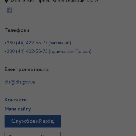
03115, м. Київ, просп. Берестейський, 120-А
Телефони
+380 (44) 422-55-77 (загальний)
+380 (44) 422-55-73 (приймальня Голови)
Електронна пошта
dls@dls.gov.ua
Контакти
Мапа сайту
Службовий вхід