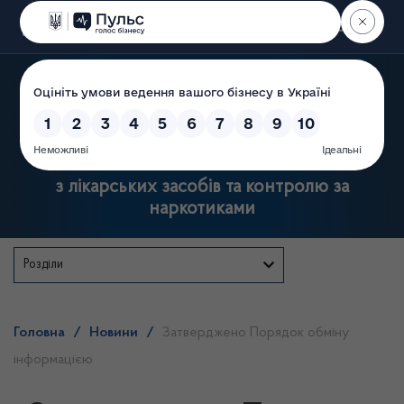
Пошук
Державна служба України
з лікарських засобів та контролю за
наркотиками
Розділи
Головна
/
Новини
/
Затверджено Порядок обміну
інформацією