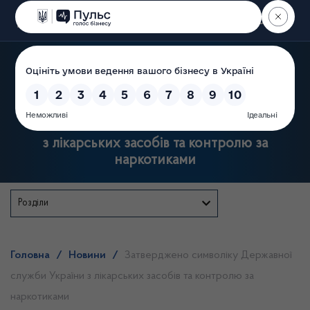
Пошук
Державна служба України
з лікарських засобів та контролю за
наркотиками
Розділи
Головна
/
Новини
/
Затверджено символіку Державної
служби України з лікарських засобів та контролю за
наркотиками