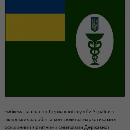
Емблема та прапор Державної служби України з
лікарських засобів та контролю за наркотиками є
офіційними відмітними символами Державної