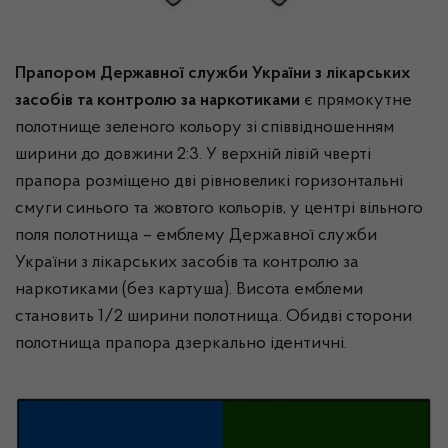
Прапором Державної служби України з лікарських
засобів та контролю за наркотиками
є прямокутне
полотнище зеленого кольору зі співвідношенням
ширини до довжини 2:3. У верхній лівій чверті
прапора розміщено дві рівновеликі горизонтальні
смуги синього та жовтого кольорів, у центрі вільного
поля полотнища – емблему Державної служби
України з лікарських засобів та контролю за
наркотиками (без картуша). Висота емблеми
становить 1/2 ширини полотнища. Обидві сторони
полотнища прапора дзеркально ідентичні.