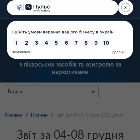
Пошук
Державна служба України
з лікарських засобів та контролю за
наркотиками
Розділи
Головна
/
Новини
/
Звіт за 04-08 грудня 2023 року
Звіт за 04-08 грудня