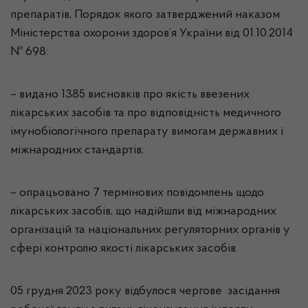
препаратів, Порядок якого затверджений наказом
Міністерства охорони здоров’я України від 01.10.2014
№ 698:
–
видано
1385
висновків
про якість ввезених
лікарських засобів та про відповідність медичного
імунобіологічного препарату вимогам державних і
міжнародних стандартів
;
–
опрацьовано
7
термінових
повідомлень щодо
лікарських засобів, що надійшли від міжнародних
організацій та національних регуляторних органів у
сфері контролю якості лікарських засобів
.
05 грудня 2023 року відбулося чергове засідання