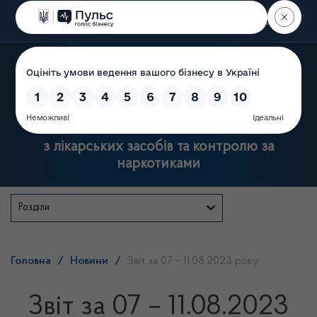
Пошук
Державна служба України
з лікарських засобів та контролю за
наркотиками
Розділи
Головна
/
Новини
/
Звіт за 07 – 11.08.2023 року
Звіт за 07 – 11.08.2023