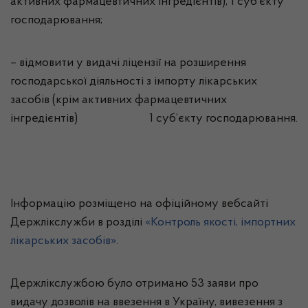
активних фармацевтичних інгредієнтів), 1 суб’єкту
господарювання;
– відмовити у видачі ліцензії на розширення
господарської діяльності з імпорту лікарських
засобів (крім активних фармацевтичних
інгредієнтів) 1 суб’єкту господарювання.
Інформацію розміщено на офіційному вебсайті
Держлікслужби в розділі
«Контроль якості, імпортних
лікарських засобів»
.
Держлікслужбою було отримано 53 заяви про
видачу дозволів на ввезення в Україну, вивезення з