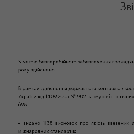
Зв
З метою безперебійного забезпечення громадян У
року здійснено.
В рамках здійснення державного контролю якості
України від 14.09.2005 № 902, та імунобіологічн
698:
–
видано
1138
висновок про якість ввезених л
міжнародних стандартів
;