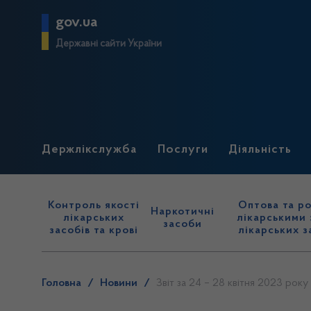
gov.ua
Державні сайти України
Держлікслужба
Послуги
Діяльність
Контроль якості
Оптова та ро
Наркотичні
лікарських
лікарськими 
засоби
засобів та крові
лікарських з
Головна
/
Новини
/
Звіт за 24 – 28 квітня 2023 року