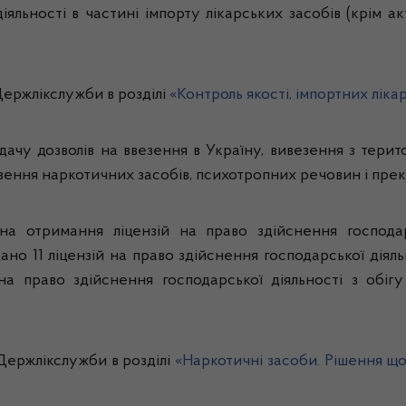
льності в частині імпорту лікарських засобів (крім ак
ержлікслужби в розділі
«Контроль якості, імпортних ліка
чу дозволів на ввезення в Україну, вивезення з терит
езення наркотичних засобів, психотропних речовин і прек
на отримання ліцензій на право здійснення господар
ано 11 ліцензій на право здійснення господарської діяль
 на право здійснення господарської діяльності з обіг
Держлікслужби в розділі
«Наркотичні засоби. Рішення що