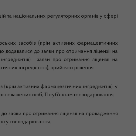
цій та національних регуляторних органів у сфері
арських засобів (крім активних фармацевтичних
що додавалися до заяви про отримання ліцензії на
інгредієнтів), заяви про отримання ліцензії на
ичних інгредієнтів), прийнято рішення:
ів (крім активних фармацевтичних інгредієнтів), у
повноважених осіб, 11 суб’єктам господарювання;
 до заяви про отримання ліцензії на провадження
’єкту господарювання;