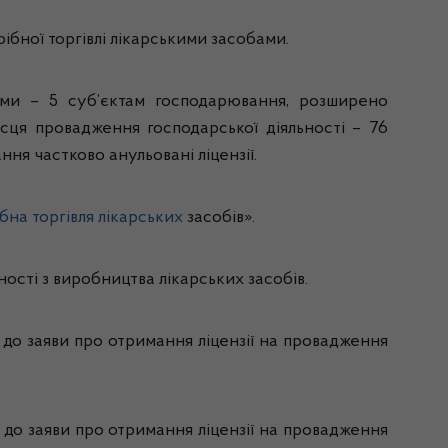
рібної торгівлі лікарськими засобами.
бами – 5 суб’єктам господарювання, розширено
ісця провадження господарської діяльності – 76
ня частково анульовані ліцензії.
бна торгівля лікарських
засобів».
ності з виробництва лікарських засобів.
 до заяви про отримання ліцензії на провадження
 до заяви про отримання ліцензії на провадження