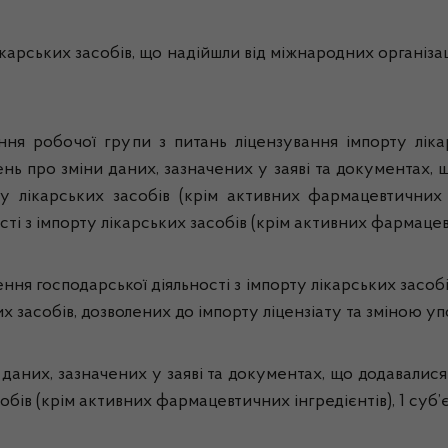
ікарських засобів, що надійшли від міжнародних організа
ння робочої групи з питань ліцензування імпорту лік
лень про зміни даних, зазначених у заяві та документах, 
у лікарських засобів (крім активних фармацевтичних 
 з імпорту лікарських засобів (крім активних фармацевт
ння господарської діяльності з імпорту лікарських засоб
их засобів, дозволених до імпорту ліцензіату та зміною у
 даних, зазначених у заяві та документах, що додавалися
собів (крім активних фармацевтичних інгредієнтів), 1 суб