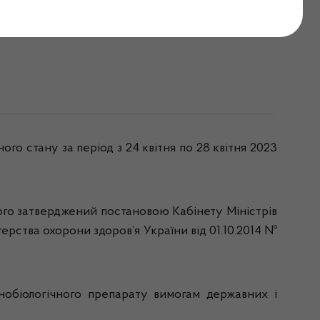
оку
о стану за період з 24 квітня по 28 квітня 2023
кого затверджений постановою Кабінету Міністрів
ерства охорони здоров’я України від 01.10.2014 №
унобіологічного препарату вимогам державних і