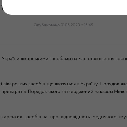
іт за 24 – 28 квітня 2023 р
Опубліковано 01.05.2023 о 15:49
країни лікарськими засобами на час оголошення воєнног
 лікарських засобів, що ввозяться в Україну, Порядок я
их препаратів, Порядок якого затверджений наказом Мініст
ікарських засобів та про відповідність медичного ім