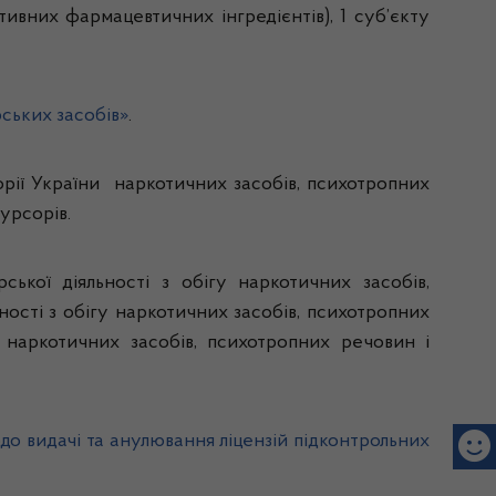
тивних фармацевтичних інгредієнтів), 1 суб’єкту
рських засобів»
.
орії України наркотичних засобів, психотропних
урсорів.
ської діяльності з обігу наркотичних засобів,
ності з обігу наркотичних засобів, психотропних
у наркотичних засобів, психотропних речовин і
до видачі та анулювання ліцензій підконтрольних