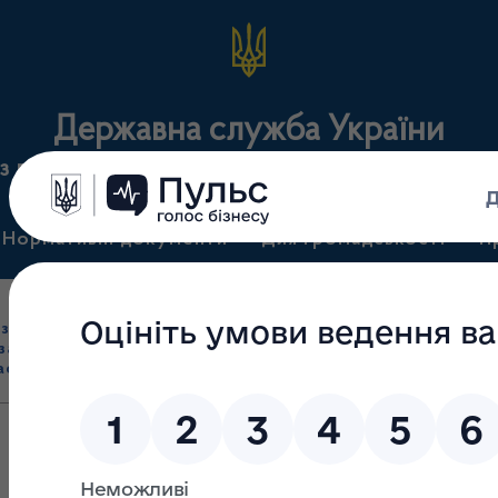
Державна служба України
з лікарських засобів та контролю за наркотикам
Нормативні документи
Для громадськості
П
Ліцензування
здрібна торгівля
Державний
виробництва лікарс
засобами, імпорт
нагляд
засобів, крові т
асобів (крім АФІ)
(контроль)
сертифікація