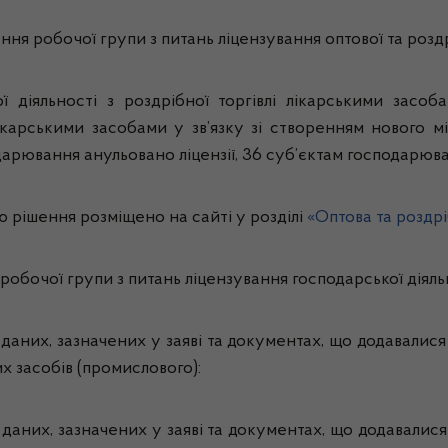
дання робочої групи з питань ліцензування оптової та розд
ї діяльності з роздрібної торгівлі лікарськими засо
 лікарськими засобами у зв’язку зі створенням нового м
дарювання анульовано ліцензії, 36 суб’єктам господарюван
рішення розміщено на сайті у розділі
«Оптова та роздрі
робочої групи з питань ліцензування господарської діяль
 даних, зазначених у заяві та документах, що додавалися
х засобів (промислового):
 даних, зазначених у заяві та документах, що додавалися