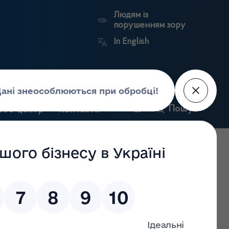
Людям із
порушенням зору
In English
и
Пошук
рес-центр
Контакти
Антикорупційний
ьких
Ринковий
Державні
портал
а
нагляд
реєстри
Держлікслужби