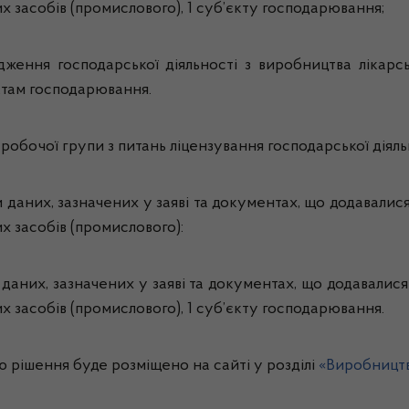
их засобів (промислового), 1 суб’єкту господарювання;
дження господарської діяльності з виробництва лікарськ
ктам господарювання.
робочої групи з питань ліцензування господарської діяль
 даних, зазначених у заяві та документах, що додавалис
х засобів (промислового):
 даних, зазначених у заяві та документах, що додавалися
их засобів (промислового), 1 суб’єкту господарювання.
рішення буде розміщено на сайті у розділі
«Виробництв