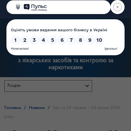
Пошук
Державна служба України
з лікарських засобів та контролю за
наркотиками
Розділи
Головна
/
Новини
/
Звіт за 29 червня – 03 липня 2026
року