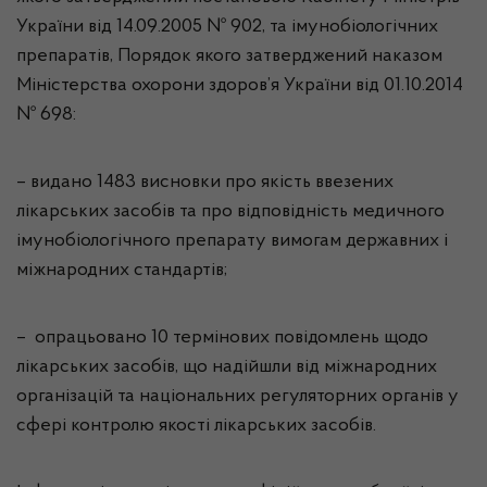
України від 14.09.2005 № 902, та імунобіологічних
препаратів, Порядок якого затверджений наказом
Міністерства охорони здоров’я України від 01.10.2014
№ 698:
–
видано
1483
висновки
про якість ввезених
лікарських засобів та про відповідність медичного
імунобіологічного препарату вимогам державних і
міжнародних стандартів
;
–
опрацьовано
10
термінових повідомлень
щодо
лікарських засобів, що надійшли від міжнародних
організацій та національних регуляторних органів у
сфері контролю якості лікарських засобів.