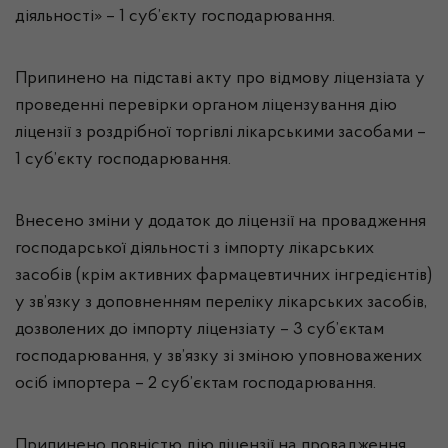
діяльності» – 1 суб’єкту господарювання.
Припинено на підставі акту про відмову ліцензіата у
проведенні перевірки органом ліцензування дію
ліцензії з роздрібної торгівлі лікарськими засобами –
1 суб’єкту господарювання.
Внесено зміни у додаток до ліцензії на провадження
господарської діяльності з імпорту лікарських
засобів (крім активних фармацевтичних інгредієнтів)
у зв’язку з доповненням переліку лікарських засобів,
дозволених до імпорту ліцензіату – 3 суб’єктам
господарювання, у зв’язку зі зміною уповноважених
осіб імпортера – 2 суб’єктам господарювання.
Припинено повністю дію ліцензії на провадження