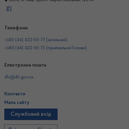
03115, м. Київ, просп. Берестейський, 120-А
Телефони
+380 (44) 422-55-77 (загальний)
+380 (44) 422-55-73 (приймальня Голови)
Електронна пошта
dls@dls.gov.ua
Контакти
Мапа сайту
Службовий вхід