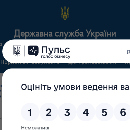
Державна служба України
з лікарських засобів та контролю за наркотикам
Нормативні документи
Для громадськості
П
Ліцензування
здрібна торгівля
Державний
виробництва лікарс
засобами, імпорт
нагляд
засобів, крові т
асобів (крім АФІ)
(контроль)
сертифікація
ьних фармакопейних органів (NPA)