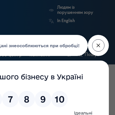
Людям із
порушенням зору
In English
и
Пошук
рес-центр
Контакти
Антикорупційний
ьких
Ринковий
Державні
портал
а
нагляд
реєстри
Держлікслужби