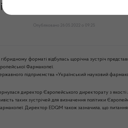
ків національних фармакоп
Опубліковано 26.05.2022 о 09:25
 у гібридному форматі відбулась щорічна зустріч предст
вропейської Фармакопеї.
 Державного підприємства «Український науковий фармако
ернулася директор Європейського директорату з якості л
ливість таких зустрічей для визначення політики Європей
Фармакопеї. Директор EDQM також зазначила, що питання 