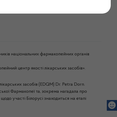
ейних органів (NPA)
авників національних фармакопейних органів
пейний центр якості лікарських засобів».
ікарських засобів (EDQM) Dr. Petra Dorn.
ської Фармакопеї та, зокрема нагадала про
щодо участі Білорусі знаходиться на етапі