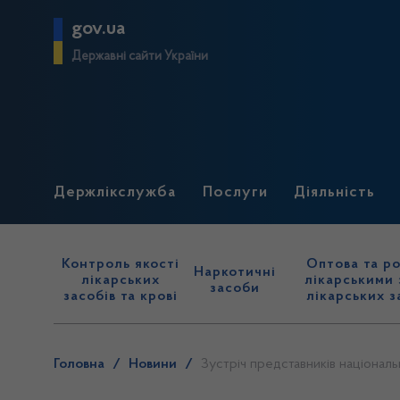
gov.ua
Державні сайти України
Держлікслужба
Послуги
Діяльність
Контроль якості
Оптова та ро
Наркотичні
лікарських
лікарськими 
засоби
засобів та крові
лікарських з
Головна
/
Новини
/
Зустріч представників націонал