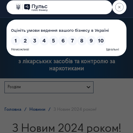
Пошук
Державна служба України
з лікарських засобів та контролю за
наркотиками
Розділи
Головна
/
Новини
/
З Новим 2024 роком!
З Новим 2024 роком!