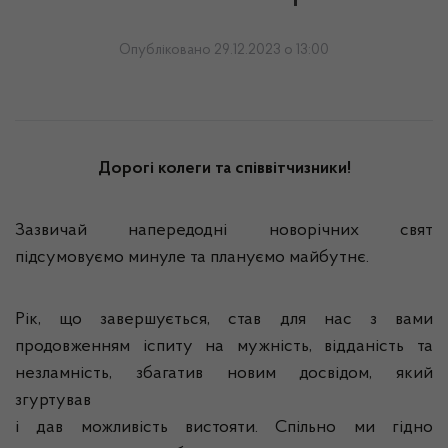
Опубліковано 29.12.2023 о 13:00
Дорогі колеги та співвітчизники!
Зазвичай напередодні новорічних свят
підсумовуємо минуле та плануємо майбутнє.
Рік, що завершується, став для нас з вами
продовженням іспиту на мужність, відданість та
незламність, збагатив новим досвідом, який
згуртував
і дав можливість вистояти. Спільно ми гідно