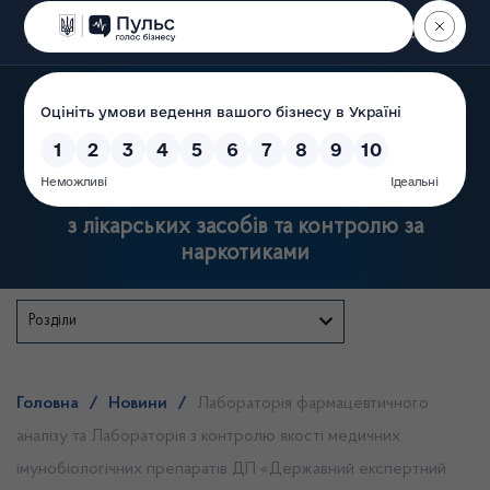
Пошук
Державна служба України
з лікарських засобів та контролю за
наркотиками
Розділи
Головна
/
Новини
/
Лабораторія фармацевтичного
аналізу та Лабораторія з контролю якості медичних
імунобіологічних препаратів ДП «Державний експертний