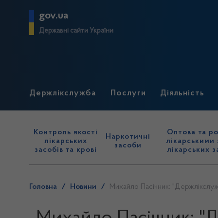
gov.ua
Державні сайти України
Держлікслужба
Послуги
Діяльність
Контроль якості
Оптова та ро
Наркотичні
лікарських
лікарськими 
засоби
засобів та крові
лікарських з
Головна
/
Новини
/
Михайло Пасічник: "Держлікслужб