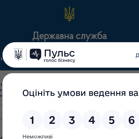
Державна служба
Нормативні документи
Для громадськості
П
Ліцензування
здрібна торгівля
Державний
виробництва лікарс
засобами, імпорт
нагляд
засобів, крові т
асобів (крім АФІ)
(контроль)
сертифікація
а України у 2014 році не допустила до споживача 2,15 млн упаков