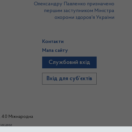
Олександру Павленко призначено
першим заступником Міністра
охорони здоров'я України
Контакти
Мапа сайту
Службовий вхід
)
Вхід для суб’єктів
а 4.0 Міжнародна
тиками