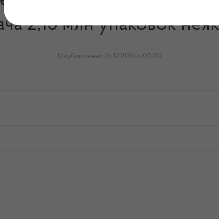
ержлікслужба України у 2
ча 2,15 млн упаковок неякі
Опубліковано 25.12.2014 о 00:00