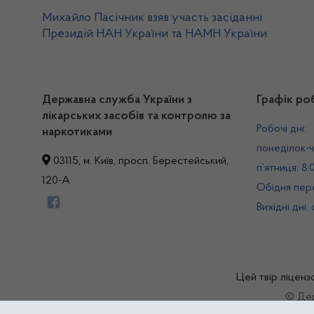
Михайло Пасічник взяв участь засіданні
Президій НАН України та НАМН України
Державна служба України з
Графік ро
лікарських засобів та контролю за
Робочі дні:
наркотиками
понеділок-ч
03115, м. Київ, просп. Берестейський,
п’ятниця: 8.
120-А
Обідня пере
Вихідні дні:
Цей твір ліценз
© Дер