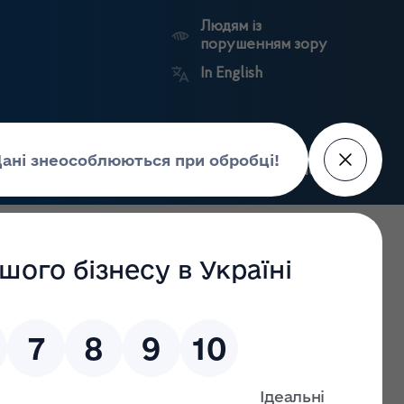
Людям із
порушенням зору
In English
Пошук
рес-центр
Контакти
Антикорупційний
ьких
Ринковий
Державні
портал
а
нагляд
реєстри
Держлікслужби
ок неякісних ліків"