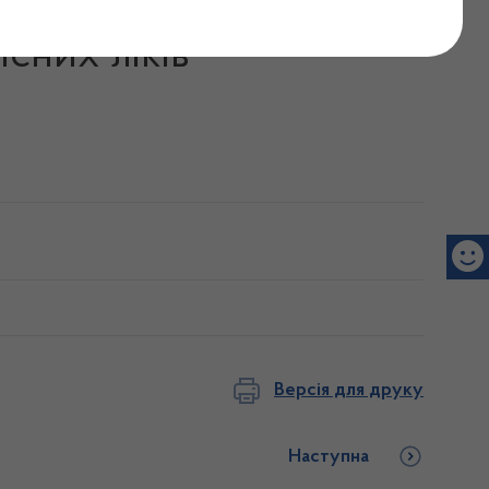
014 році не допустила
сних ліків"
Версія для друку
Наступна