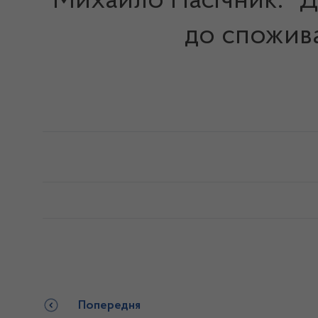
Михайло Пасічник: "Д
до спожива
Попередня