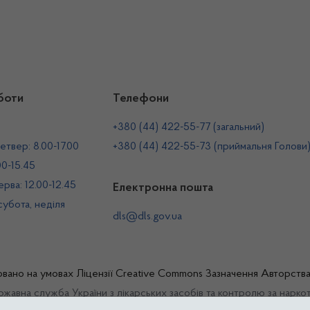
боти
Телефони
+380 (44) 422-55-77 (загальний)
етвер: 8.00-17.00
+380 (44) 422-55-73 (приймальня Голови
00-15.45
рва: 12.00-12.45
Електронна пошта
 субота, неділя
dls@dls.gov.ua
овано на умовах
Ліцензії Creative Commons Зазначення Авторств
жавна служба України з лікарських засобів та контролю за нарко