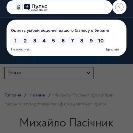
Пошук
Державна служба
Розділи
Головна
/
Новини
/
Михайло Пасічник провів прес-
сніданок з представниками фармацевтичної преси
Михайло Пасічник