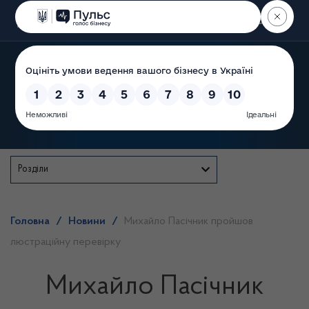
Пошук
Державна служба
Розділи
Головна
/
Новини
/
Михайло Пасічник пройшов
люстраційну перевірку
Михайло Пасічник