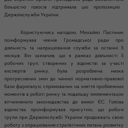
більшістю голосів підтримала цю пропозицію
Держлікслужби
України.
Користуючись нагодою, Михайло Пасічник
поінформував членів
Громадської ради про
діяльність та напрацювання служби за останні 5
місяців. Він зазначив, що в рамках діяльності 5
робочих груп, створених у відомстві за участі
експертів ринку, була розроблена низка
прогресивних змін до чинної нормативно-правової
бази
фармгалузі
, спрямованих на зняття проблемних
моментів в роботі ринку та подальшу імплементацію
вітчизняного законодавства до вимог ЄС. Голова
відомства проінформував присутніх, що робочі
групи при
Держлікслужбі
України продовжать свою
роботу з опрацювання стратегічних питань розвитку