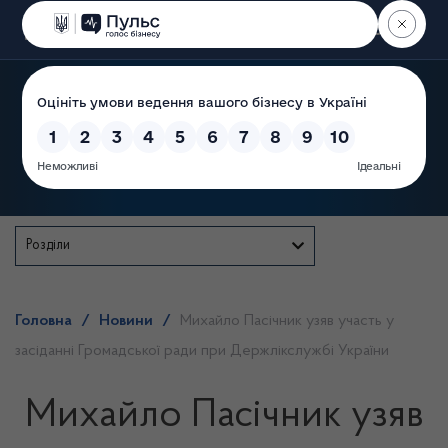
Пошук
Державна служба
Розділи
Головна
/
Новини
/
Михайло Пасічник узяв участь у
засіданні Громадської ради при Держлікслужбі України
Михайло Пасічник узяв