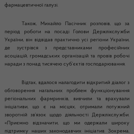
фармацевтичної галузі.
Також, Михайло Пасічник розповів, що за
період роботи на посаді Голови
Держлікслужби
України, він відвідав практично усі регіони України,
де зустрівся з представниками професійних
асоціацій, громадських організацій та провів робочі
наради з понад тисячею суб’єктів господарювання.
Відтак, вдалося налагодити відкритий діалог з
обговорення нагальних проблем функціонування
регіональних
фармринків
, вивчили та врахували
ініціативи, що є на місцях, отримали потужний
зворотній зв’язок щодо діяльності
Держлікслужби
.
«Приємно відзначити, що ми одержали широку
підтримку наших законодавчих ініціатив. Зокрема,