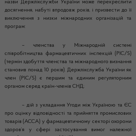
назви
Держлікслужби
України може перекреслити
досягнення, набуті впродовж років, і призвести до її
виключення з низки міжнародних організацій та
програм:
– членства у Міжнародній системі
співробітництва фармацевтичних інспекцій (
PIC
/
S
)
(термін здобуття членства та міжнародного визнання
становив понад 10 років).
Держлікслужба
України як
член (
PIC
/
S
) є першим та єдиним регуляторним
органом серед країн-членів СНД;
– дій з укладання Угоди між Україною та ЄС
про оцінку відповідності та прийняття промислових
товарів (АССА) у фармацевтичному секторі охорони
здоров’я у сфері застосування вимог належної