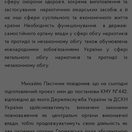
сферу охорони здоров’я, зокрема виготовлення та
застосування
наркотичних лікарських засобів, а й
на інші сфери суспільного та економічного життя
країни. Необхідність функціонування
в державі
самостійного органу влади у сфері обігу наркотиків
та протидії їх незаконному обігу також обумовлена
міжнародними зобов’язаннями України у сфері
легального обігу наркотиків та протидії їх
незаконному обігу.
Михайло Пасічник повідомив, що на сьогодні
підготовлений проект змін до постанови КМУ №442,
відповідно до якого
Держлікслужба
України та ДСКН
України здійснюватимуть визначені законами
повноваження як центральні органи виконавчої
влади, тобто продовжуватимуть свою діяльність як
два окремих органи. Громадська рада абсолютною