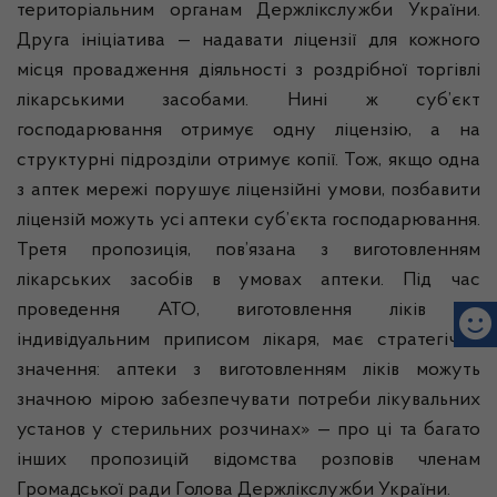
територіальним органам
Держлікслужби
України.
Друга ініціатива — надавати ліцензії для кожного
місця провадження діяльності з роздрібної торгівлі
лікарськими засобами. Нині ж суб’єкт
господарювання отримує одну ліцензію, а на
структурні підрозділи отримує копії. Тож, якщо одна
з аптек мережі порушує ліцензійні умови, позбавити
ліцензій можуть усі аптеки суб’єкта господарювання.
Третя пропозиція, пов’язана з виготовленням
лікарських засобів в умовах аптеки. Під час
проведення АТО, виготовлення ліків за
індивідуальним приписом лікаря, має стратегічне
значення: аптеки з виготовленням ліків можуть
значною мірою забезпечувати потреби лікувальних
установ у стерильних розчинах» — про ці та багато
інших пропозицій відомства розповів членам
Громадської ради Голова
Держлікслужби
України.