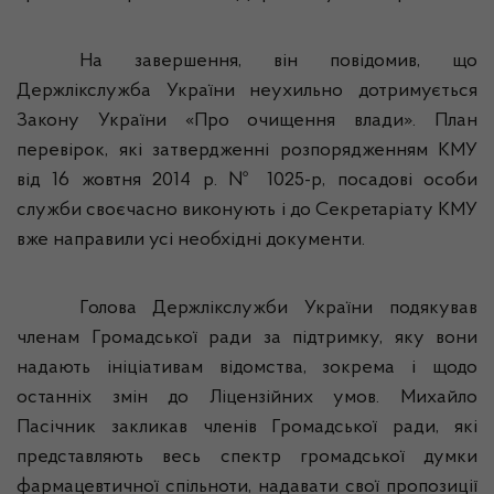
На завершення, він повідомив, що
Держлікслужба
України неухильно дотримується
Закону України «Про очищення влади».
План
перевірок, які затвердженні розпорядженням КМУ
від 16 жовтня 2014 р. № 1025-р, посадові особи
служби своєчасно виконують і до Секретаріату КМУ
вже направили усі необхідні документи.
Голова
Держлікслужби
України подякував
членам Громадської ради за підтримку, яку вони
надають ініціативам відомства, зокрема і щодо
останніх змін до Ліцензійних умов. Михайло
Пасічник закликав членів Громадської ради, які
представляють весь спектр громадської думки
фармацевтичної спільноти, надавати свої пропозиції