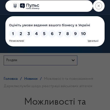
Пошук
Державна служба
Розділи
Головна
/
Новини
/
Можливості та повноваження
Держлікслужби щодо реєстрації військових аптечок
Можливості та