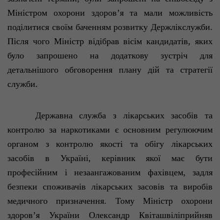
Міністром
охорони
здоров
’я
та
мали
можливість
поділитися
своїм
баченням
розвитку
Держлікслужби
.
П
ісля
чого
Міністр
відібрав
вісім
кандидатів
,
яких
було
запрошено на
додаткову
зустріч
для
детальнішого
обговорення
плану
дій
та
стратегії
служби
.
Державна
служба з
лікарських
засобів
та
контролю за наркотиками є
основним
регулюючим
органом з контролю
якості
та
обігу
лікарських
засобів
в
Україні
,
керівник
якої
має
бути
професійним
і
незаангажованим
фахівцем
,
задля
безпеки
споживачів
лікарських
засовів
та
виробів
медичного
призначення
. Тому
Міні
стр
охорони
здоров’я
України
Олександр
Квіташвіліприйняв