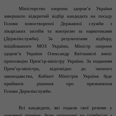
Міністерство
охорони
здоров’я
України
завершило
відкритий
відбір
кандидата на посаду
Голови
новостворено
ї
Д
ержавної
служби
з
лікарських
засобів
та контролю за наркотиками
(
Держлікслужби
). За результатами
відбору
,
ініційованого
МОЗ
України
,
Міністр
охорони
здоров’я
України
Олександр
К
віташвілі
виніс
пропозицію
Прем’єр-міністру
України
. За
поданням
Прем’єр-міністра
,
відповідно
до чинного
законодавства
,
Кабінет
Міні
стр
ів
України
буде
приймати
рішення
про
призначення
Голови
Держлікслужби
.
Всі
кандидати
,
які
подали
свої
резюме у
зазначені
терміни
,
були
запрошені
на
співбесіду
з