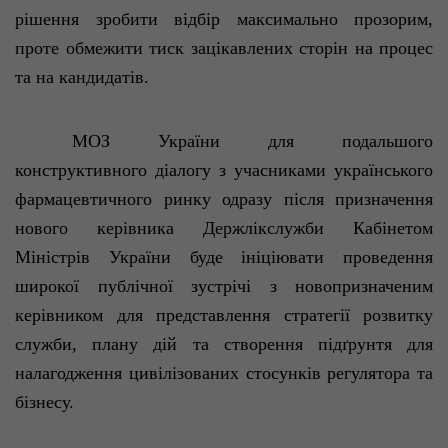
рішення
зробити
відбір
максимально
прозорим
,
проте
обмежити
тиск
зацікавлених
сторін
на
процес
та на
кандидатів
.
МОЗ
України
для
подальшого
конструктивного
діалогу
з
учасниками
українського
фармацевтичного
ринку
одразу
п
ісля
призначення
нового
керівника
Держлікслужби
Кабінетом
Міністрів
України
буде
ініціювати
проведення
широкої
публічної
зустрічі
з
новопризначеним
керівником
для
представлення
стратегії
розвитку
служби
, плану
дій
та
створення
підґрунтя
для
налагодження
цивілізованих
стосункі
в
регулятора та
бізнесу
.