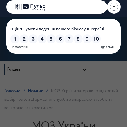
Пошук
Державна служба
Розділи
Головна
/
Новини
/
МОЗ України завершило відкритий
відбір Голови Державної служби з лікарських засобів та
контролю за наркотиками
МОЗ України