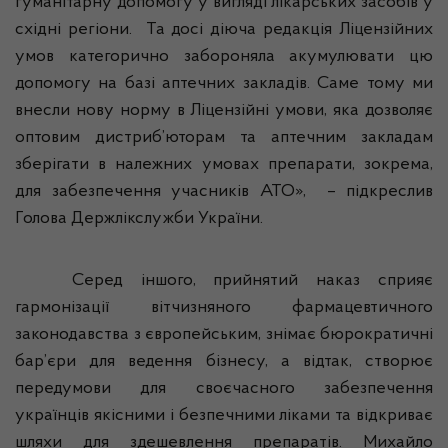
гуманітарну допомогу у вигляді лікарських засобів у
східні регіони.
Та досі діюча редакція Ліцензійних
умов категорично забороняла акумулювати цю
допомогу на базі аптечних закладів. Саме тому ми
внесли нову норму в Ліцензійні умови, яка дозволяє
оптовим дистриб’юторам та аптечним закладам
зберігати в належних умовах препарати, зокрема,
для забезпечення учасників АТО»,
– підкреслив
Голова
Держлікслужби
України.
Серед іншого, прийнятий наказ сприяє
гармонізації вітчизняного фармацевтичного
законодавства з європейським, знімає бюрократичні
бар’єри для ведення бізнесу, а відтак, створює
передумови для своєчасного забезпечення
українців якісними і безпечними ліками та відкриває
шляхи для здешевлення препаратів. Михайло