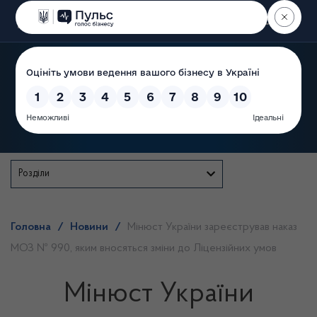
Пошук
Державна служба
Розділи
Головна
/
Новини
/
Мінюст України зареєстрував наказ
МОЗ № 990, яким вносяться зміни до Ліцензійних умов
Мінюст України