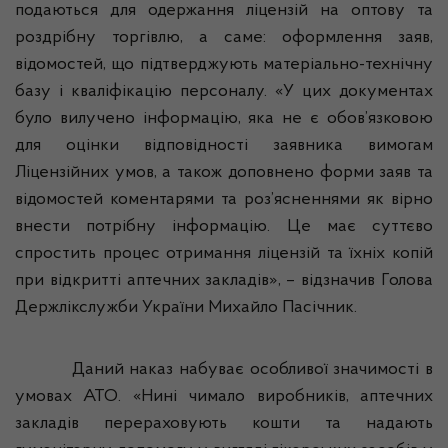
подаються для одержання ліцензій на оптову та
роздрібну торгівлю, а саме: оформлення заяв,
відомостей, що підтверджують матеріально-технічну
базу і кваліфікацію персоналу. «У цих документах
було вилучено інформацію, яка не є обов’язковою
для оцінки відповідності заявника вимогам
Ліцензійних умов, а також доповнено форми заяв та
відомостей коментарями та роз’ясненнями як вірно
внести потрібну інформацію. Це має суттєво
спростить процес отримання ліцензій та їхніх копій
при відкритті аптечних закладів», – відзначив Голова
Держлікслужби
України Михайло Пасічник.
Даний наказ набуває особливої значимості в
умовах АТО. «Нині чимало виробників, аптечних
закладів перераховують кошти та надають