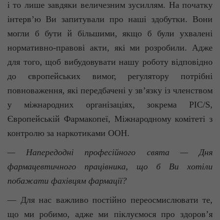
і то лише завдяки величезним зусиллям. На початку
інтерв’ю Ви запитували про наші здобутки. Вони
могли б бути й більшими, якщо б були ухвалені
нормативно-правові акти, які ми розробили. Адже
для того, щоб вибудовувати нашу роботу відповідно
до європейських вимог, регулятору потрібні
повноваження, які передбачені у зв’язку із членством
у міжнародних організаціях, зокрема PIC/S,
Європейській Фармакопеї, Міжнародному комітеті з
контролю за наркотиками ООН.
— Напередодні професійного свята — Дня
фармацевтичного працівника, що б Ви хотіли
побажати фахівцям фармації?
— Для нас важливо постійно переосмислювати те,
що ми робимо, адже ми піклуємося про здоров’я