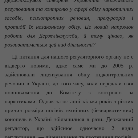
Держлікслужбі
створене Управління державного
регулювання та контролю у сфері обігу наркотичних
засобів, психотропних речовин, прекурсорів і
протидії їх незаконному обігу. Це новий напрямок
роботи для Держлікслужби, й тому цікаво, як
розвиватиметься цей вид діяльності?
— Ці питання для нашого регуляторного органу не є
відверто новими, адже саме ми до 2005 р.
здійснювали ліцензування обігу підконтрольних
речовин в Україні, до того часу, коли передали свої
повноваження до Комітету з контролю за
наркотиками. Однак за останні кілька років з різних
причин розміри посівів технічних (
безнаркотичних
)
конопель в Україні збільшилися в рази. Державний
регулятор, що здійснює одночасно 2 види
регулювання, — ліцензування та квотування посівів,