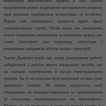
намагалася максимально задіяти у цих групах
працівників різних підрозділів центрального апарату,
щоб рішення приймалися колективно та всебічно.
Наразі нам залишилося провести аудит трьох
територіальних служб. Після цього ми завершимо
аналіз отриманих результатів та висновків аудиту, що
стане підставою для перегляду структури і
визначення напрямків роботи наших територій.
Також Держлікслужба має намір реанімувати роботу
лабораторій з аналізу якості лікарських засобів, що
на сьогодні перебувають у складі територіальних
органів. На їх оснащення були витрачені великі суми
державних коштів. Не можна допустити, щоб
обладнання не використовувалося за призначенням
та поступово перетворювалося на металобрухт.
Шляхи, як це зробити і відновити дієвий контроль,