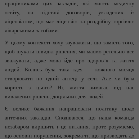
працівниками цих закладів, які мають медичну
освіту, на підставі договорів, укладених із
ліцензіатом, що має ліцензію на роздрібну торгівлю
лікарськими засобами.
У цьому контексті хочу зауважити, що замість того,
щоб шукати швидкі рішення, ми маємо ретельно все
зважувати, адже мова йде про здоров’я та життя
людей. Колись була така ідея — кожного місяця
створювати по одній аптеці у селі. Але чи була
користь з цього? Ні, життя вимагає від нас
виважених рішень, доцільних для людей.
Є велике бажання напрацювати політику щодо
аптечних закладів. Сподіваюся, що наша команда
незабаром вирішить і це питання, проте розуміємо,
що основні порушення, зокрема ті, що призводять до