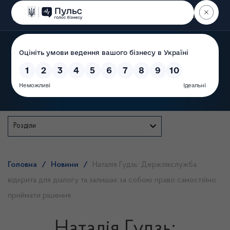
Пошук
Державна служба
Розділи
Головна
/
Новини
/
Наталія Гудзь: Держлікслужба
відкрита для діалогу та залишає за собою право самостійно
приймати рішення
Наталія Гудзь: