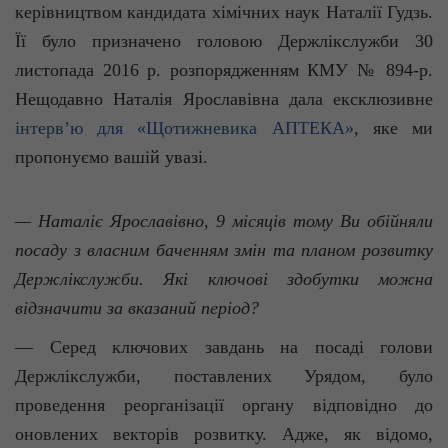
керівництвом кандидата хімічних наук
Наталії
Гудзь
.
Її було призначено головою Держлікслужби 30
листопада 2016 р. розпорядженням КМУ № 894-р.
Нещодавно Наталія Ярославівна дала ексклюзивне
інтерв’ю для «Щотижневика АПТЕКА»
, яке ми
пропонуємо вашій увазі.
— Наталіє Ярославівно, 9 місяців тому Ви обійняли
посаду з власним баченням змін та планом розвитку
Держлікслужби. Які ключові здобутки можна
відзначити за вказаний період?
— Серед ключових завдань на посаді голови
Держлікслужби, поставлених Урядом, було
проведення реорганізації органу відповідно до
оновлених векторів розвитку. Адже, як відомо,