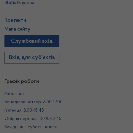
dls@dls.gov.ua
Контакти
Мапа сайту
Службовий вхід
Вхід для суб’єктів
Графік роботи
Робочі дні:
понеділок-четвер: 8.00-17.00
п’ятниця: 8.00-15.45
Обідня перерва: 12.00-12.45
Вихідні дні: субота, неділя