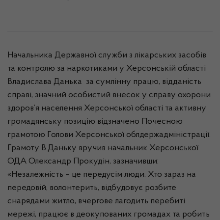
Начальника Державної служби з лікарських засобів
та контролю за наркотиками у Херсонській області
Владислава Данька за сумлінну працю, відданість
справі, значний особистий внесок у справу охорони
здоров’я населення Херсонської області та активну
громадянську позицію відзначено Почесною
грамотою Голови Херсонської облдержадміністрації.
Грамоту В.Даньку вручив начальник Херсонської
ОДА Олександр Прокудін, зазначивши:
«Незалежність – це передусім люди. Хто зараз на
передовій, волонтерить, відбудовує розбите
снарядами житло, вчергове лагодить перебиті
мережі, працює в деокупованих громадах та робить