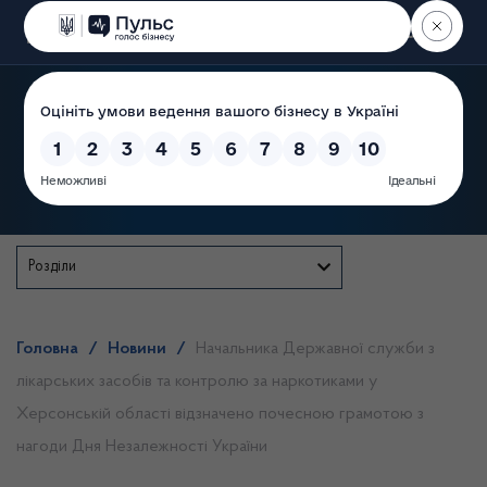
Пошук
Державна служба
Розділи
Головна
/
Новини
/
Начальника Державної служби з
лікарських засобів та контролю за наркотиками у
Херсонській області відзначено почесною грамотою з
нагоди Дня Незалежності України