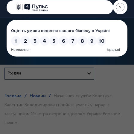
Пошук
Державна служба
Розділи
Головна
/
Новини
/
Начальник служби Колотуха
Валентин Володимирович прийняв участь у нараді з
заступником Міністра охорони здоров’я України Романом
Іликом