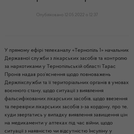
Опубліковано 12.05.2022 о 12:37
У прямому ефірі телеканалу «Тернопіль 1» начальник
Державної служби з лікарських засобів та контролю
за наркотиками у Тернопільській області Тарас
Пронів надав роз’яснення щодо повноважень
Держлікслужби та її територіальних органів в умовах
воєнного стану, щодо ситуації з виявлення
фальсифікованих лікарських засобів, щодо ввезення
та перевірки лікарських засобів з-за кордону, про те,
куди звертатись у випадку виявлення завищення цін
на медикаменти у аптеках під час війни, щодо
ситуації з наявністю чи відсутністю Інсуліну у