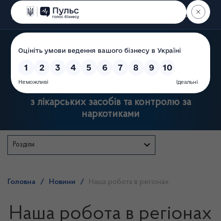
Пошук
Державна служба України
з лікарських засобів та контролю за
наркотиками
Розділи
Головна
/
Новини
/
Наша робота в регіонах
Наша робота в регіонах