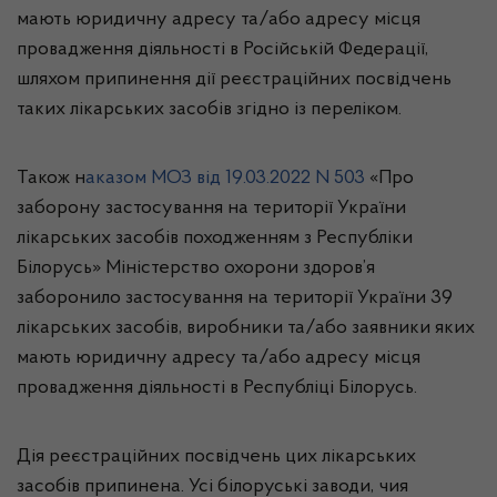
мають юридичну адресу та/або адресу місця
провадження діяльності в Російській Федерації,
шляхом припинення дії реєстраційних посвідчень
таких лікарських засобів згідно із переліком.
Також н
аказом МОЗ від 19.03.2022 N 503
«
Про
заборону застосування на території України
лікарських засобів походженням з Республіки
Білорусь»
Міністерство охорони здоров’я
заборонило застосування на території України 39
лікарських засобів, виробники та/або заявники яких
мають юридичну адресу та/або адресу місця
провадження діяльності в Республіці Білорусь.
Дія реєстраційних посвідчень цих лікарських
засобів припинена. Усі білоруські заводи, чия