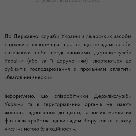
Опубліковано 13.05.2014 о 00:00
До Державної служби України з лікарських засобів
надходить інформація
про те, що невідомі особи,
називаючи себе представниками
Держлікслужби
України (або за її дорученням), звертаються до
суб’єктів господарювання з проханням сплатити
«благодійні внески».
Інформуємо, що співробітники
Держлікслужби
України та її територіальних органів не мають
жодного відношення до цього, та інших можливих
фактів шахрайства під виглядом збору коштів, в тому
числі «з метою благодійності».