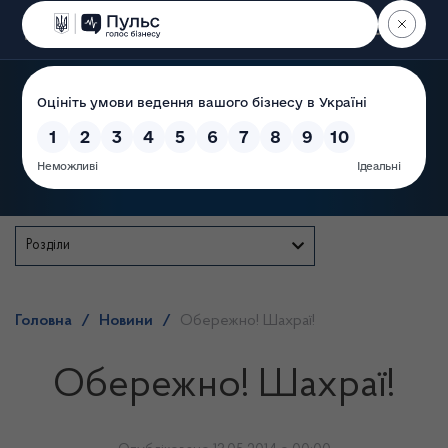
Пошук
Державна служба
Розділи
Головна
/
Новини
/
Обережно! Шахраї!
Обережно! Шахраї!