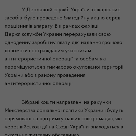
У
Державній службі України з лікарських
засобів
було проведено благодійну акцію серед
працівників апарату. В її рамках фахівці
Держлікслужби
України перерахували свою
одноденну заробітну плату для надання грошової
допомоги постраждалим учасникам
антитерористичної операції та особам, які
переміщуються з тимчасово окупованої території
України або з району проведення
антитерористичної операції.
Зібрані кошти направлені на рахунки
Міністерства соціальної політики України і будуть
спрямовані на підтримку наших співгромадян, які
через військові дії на Сході України, знаходяться в
скрутних життєвих обставинах.