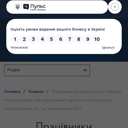
Пошук
Державна служба
Розділи
Головна
/
Новини
/
Працівники Держлікслужби України
перерахували свій одноденний заробіток на підтримку
постраждалих під час проведення АТО
Працівники