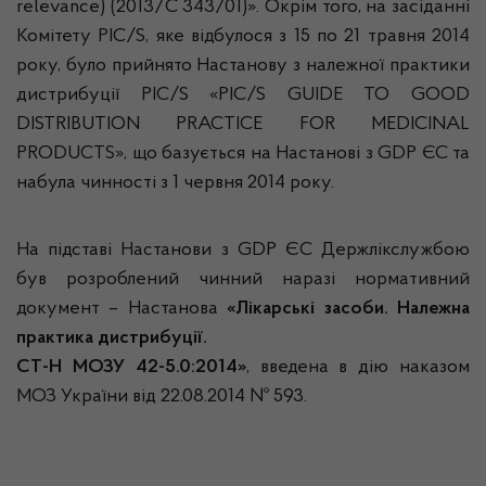
relevance) (2013/С 343/01)». Окрім того, на засіданні
Комітету PIC/S, яке відбулося з 15 по 21 травня 2014
року, було прийнято Настанову з належної практики
дистрибуції PIC/S «PIC/S GUIDE TO GOOD
DISTRIBUTION PRACTICE FOR MEDICINAL
PRODUCTS», що базується на Настанові з GDP ЄС та
набула чинності з 1 червня 2014 року.
На підставі
Настанови
з
GDP ЄC Держлікслужбою
був розроблений чинний наразі
нормативний
документ –
Настанова
«
Лікарські
засоби
.
Належна
практика
дистрибуції
.
СТ-Н МОЗУ 42-5.0:2014»
, введена в дію наказом
МОЗ
України
від 22.08.2014 № 593.