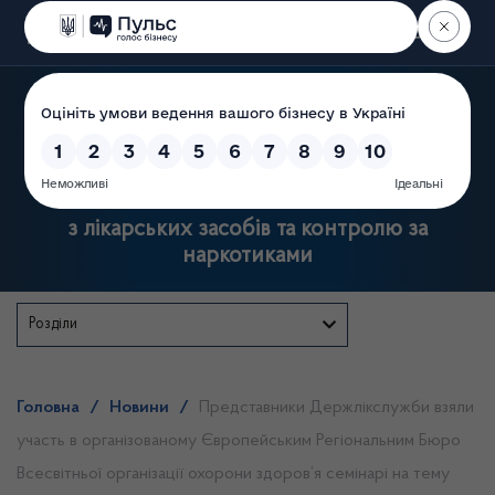
Пошук
Державна служба України
з лікарських засобів та контролю за
наркотиками
Розділи
Головна
/
Новини
/
Представники Держлікслужби взяли
участь в організованому Європейським Регіональним Бюро
Всесвітньої організації охорони здоров’я семінарі на тему