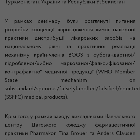
Туркменістан, України та Республіки Узбекистан.
У рамках семінару були розглянуті питання
розробки концепції впровадження вимог належної
практики дистрибуції лікарських засобів на
національному рівні та практичної реалізації
механізму країн-членів ВООЗ з субстандартної/
підробленої/хибно маркованої/фальсифікованої/
контрафактної медичної продукції (WHO Member
State mechanism on
substandard/spurious/falselylabelled/falsified/counter
(SSFFC) medical products).
Крім того, у рамках заходу викладачами Навчального
центру Датського коледжу фармацевтичної
практики Pharmakon Tina Brouer та Anders Clausen