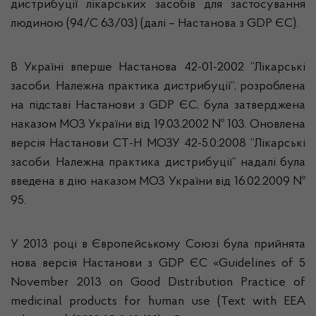
дистрибуції лікарських засобів для застосування
людиною (94/С 63/03)
(
далі –
Настанова
з
GDP ЄC)
.
В Україні вперше Настанова 42-01-2002 “Лікарські
засоби. Належна практика дистрибуції”, розроблена
на підставі Настанови
з
GDP ЄC, була затверджена
наказом МОЗ України від 19.03.2002 № 103. Оновлена
версія Настанови СТ-Н МОЗУ 42-5.0:2008
“Лікарські
засоби. Належна практика дистрибуції”
надалі була
введена в дію наказом МОЗ України від 16.02.2009 №
95.
У 2013 році в Європейському Союзі була прийнята
нова версія
Настанови
з
GDP ЄC «Guidelines of 5
November 2013 on Good Distribution Practice of
medicinal products for human use (Text with EEA