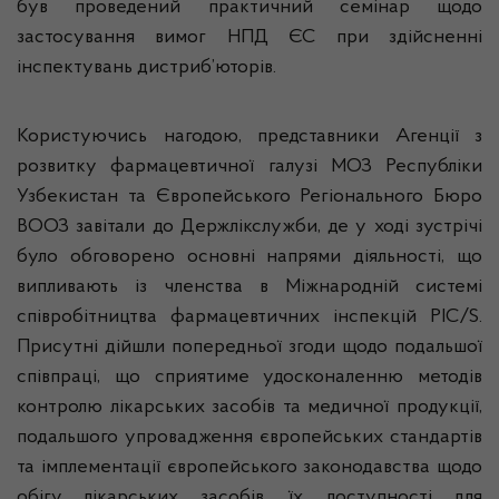
був проведений практичний семінар щодо
застосування вимог НПД ЄС при здійсненні
інспектувань дистриб’юторів.
Користуючись нагодою, представники Агенції з
розвитку фармацевтичної галузі МОЗ Республіки
Узбекистан та Європейського Регіонального Бюро
ВООЗ завітали до Держлікслужби, де у ході зустрічі
було обговорено основні напрями діяльності, що
випливають із членства в Міжнародній системі
співробітництва фармацевтичних інспекцій PIC/S.
Присутні дійшли попередньої згоди щодо подальшої
співпраці, що сприятиме удосконаленню методів
контролю лікарських засобів та медичної продукції,
подальшого упровадження європейських стандартів
та імплементації європейського законодавства щодо
обігу лікарських засобів, їх доступності для