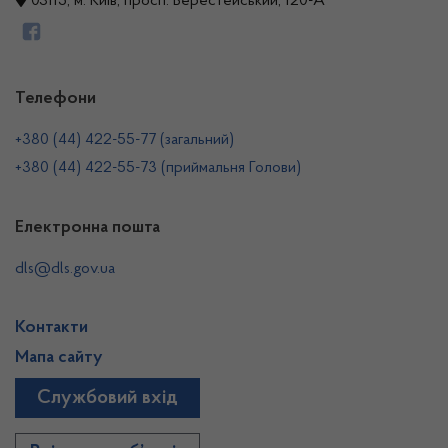
03115, м. Київ, просп. Берестейський, 120-А
Телефони
+380 (44) 422-55-77 (загальний)
+380 (44) 422-55-73 (приймальня Голови)
Електронна пошта
dls@dls.gov.ua
Контакти
Мапа сайту
Службовий вхід