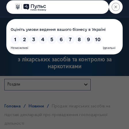
Пошук
Державна служба України
з лікарських засобів та контролю за
наркотиками
Розділи
Головна
/
Новини
/
Продаж лікарських засобів на
підставі декларацій про провадження господарської
діяльності