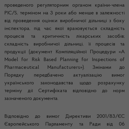
проведеного регуляторним органом країни-члена
PIC/S, терміном на 3 роки або менше в залежності
від проведення оцінки виробничої дільниці з боку
інспектора, під час якої враховується складність
процесів та критичність лікарських засобів;
складність виробничої дільниці, її процесів та
продукції (документ Компіляційної Процедури «A
Model for Risk Based Planning for Inspections of
Pharmaceutical Manufacturers»). Змінами до
Порядку передбачено актуалізацію вимог
українського законодавства щодо розрахунку
терміну дії Сертифіката відповідно до норм
зазначеного документа.
Відповідно до вимог Директиви 2001/83/ЄС
Європейського Парламенту та Ради від 06