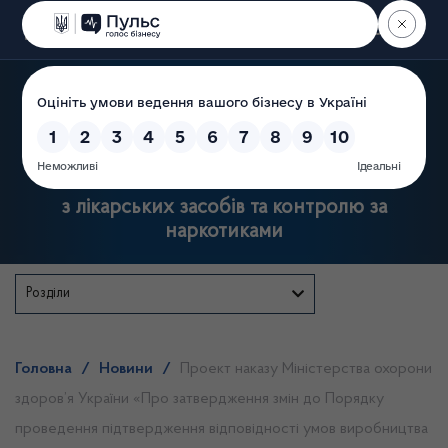
Пошук
Державна служба України
з лікарських засобів та контролю за
наркотиками
Розділи
Головна
/
Новини
/
Проект наказу Міністерства охорони
здоров’я України «Про затвердження змін до Порядку
проведення підтвердження відповідності умов виробництва