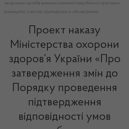
лікарських засобів вимогам належної виробничої практики»
розміщено з метою громадського обговорення
Проект наказу
Міністерства охорони
здоров’я України «Про
затвердження змін до
Порядку проведення
підтвердження
відповідності умов