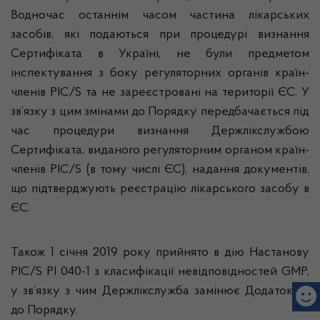
Водночас останнім часом частина лікарських
засобів, які подаються при процедурі визнання
Сертифіката в Україні, не були предметом
інспектування з боку регуляторних органів країн-
членів PIC/S та не зареєстровані на території ЄС. У
зв’язку з цим змінами до Порядку передбачається під
час процедури визнання Держлікслужбою
Сертифіката, виданого регуляторним органом країн-
членів PIC/S (в тому числі ЄС), надання документів,
що підтверджують реєстрацію лікарського засобу в
ЄС.
Також 1 січня 2019 року прийнято в дію Настанову
PIC/S PI 040-1 з класифікації невідповідностей GMP,
у зв’язку з чим Держлікслужба замінює Додаток 10
до Порядку.