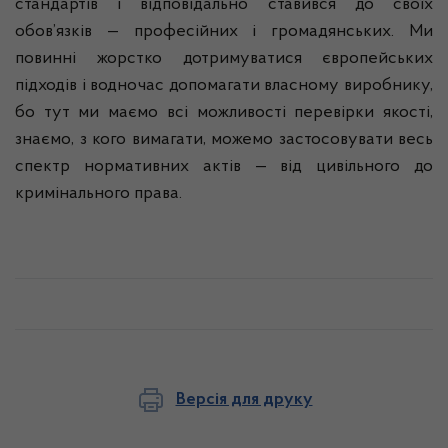
стандартів
і
в
ідповідально
ставився
до
своїх
обов’язків
—
професійних
і
громадянських
. Ми
повинні
жорстко
дотримуватися
європейських
п
ідходів
і
водночас
допомагати
власному
виробнику
,
бо
тут ми
маємо
всі
можливості
перевірки
якості
,
знаємо
, з кого
вимагати
,
можемо
застосовувати
весь
спектр
нормативних
актів
—
від
цивільного
до
кримінального
права.
Версія для друку