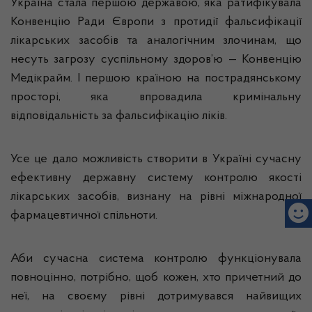
Україна
стала
першою
державою, яка
ратифікувала
Конвенцію
Р
ади
Європи
з
протидії
фальсифікації
лікарських
засобів
та
аналогічним
злочинам
,
що
несуть
загрозу
суспільному
здоров’ю
—
Конвенцію
Медікрайм
. І
першою
країною
на
пострадянському
просторі
, яка
впровадила
кримінальну
відповідальність
за
фальсифікацію
ліків
.
Усе
це
дало
можливість
створити
в
Україні
сучасну
ефективну
державну
систему контролю
якості
лікарських
засобів
,
визнану
на
р
івні
міжнародної
фармацевтичної
спільноти
.
Аби
сучасна
система контролю
функціонувала
повноцінно
,
потрібно
,
щоб
кожен
,
хто
причетний
до
неї
, на
своєму
рівні
дотримувався
найвищих