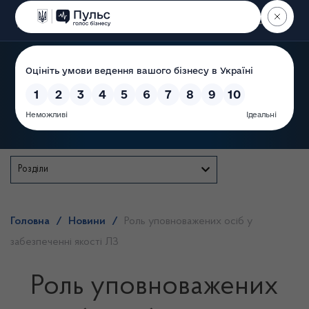
Пошук
Державна служба
Розділи
Головна
/
Новини
/
Роль уповноважених осіб у
забезпеченні якості ЛЗ
Роль уповноважених