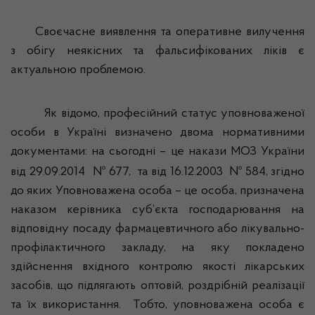
Своєчасне виявлення та оперативне вилучення
з обігу неякісних та фальсифікованих ліків є
актуальною проблемою.
Як відомо, професійний статус уповноваженої
особи в Україні визначено двома нормативними
документами: на сьогодні – це накази МОЗ України
від
29.09.2014
№ 677,
та від
16.12.2003
№ 584, згідно
до яких Уповноважена особа – це особа, призначена
наказом керівника суб’єкта господарювання на
відповідну посаду фармацевтичного або лікувально-
профілактичного закладу, на яку покладено
здійснення вхідного контролю якості лікарських
засобів
, що підлягають оптовій, роздрібній реалізації
та їх використання.
Тобто, уповноважена особа є