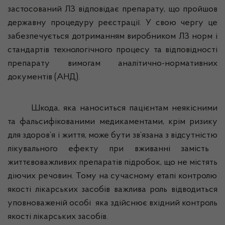
застосований ЛЗ відповідає препарату, що пройшов
державну процедуру реєстрації. У свою чергу це
забезпечується дотриманням виробником ЛЗ норм і
стандартів технологічного процесу та відповідності
препарату вимогам аналітично-нормативних
документів (АНД).
Шкода, яка наноситься
пац
i
єнтам
неякісними
та
фальсиф
i
кованими медикаментами,
кр
i
м ризику
для здоров’я
i
життя, може бути зв’язана з в
i
дсутн
i
стю
л
i
кувального ефекту при
вживанн
i
зам
i
сть
життєвоважливих
препарат
i
в п
i
дробок
, що не м
i
стять
д
i
ючих
речовин. Тому на сучасному етапі контролю
якості лікарських засобів важлива роль відводиться
уповноваженій особі
яка здійснює вхідний контроль
якості лікарських засобів.