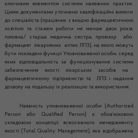
ключовим елементом системи належних практик.
Цими документами уточнено кваліфікаційні вимоги
до спеціаліста (працівник з вищою фармацевтичною
освітою та стажем роботи не менше двох років,
головна/ старша медична сестра,
провізор
або
фармацевт
лікарняних
аптек ЛПЗ), на якого можуть
бути покладені функції Уповноваженої особи, серед
яких
відповідальність за функціонування системи
забезпечення якості
лікарських засобів на
фармацевтичному підприємстві та
ЛПЗ і надання
дозволу на подальшу їх реалізацію та використання.
Наявність уповноваженої особи (
Authorized
Person
або
Qualified
Person
) є обов’язковою
складовою концепції всеосяжного менеджменту
якості (
Total
Quality
Management
), яка відображена