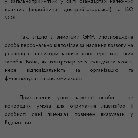
у загальноприйнятих у світі стандартах належних
практик (виробничої, дистриб’юторської) та ISO
9001.
Так, згідно з вимогами GMP, уповноважена
особа персонально відповідає за надання дозволу на
реалізацію
та використання кожної серії лікарських
засобів. Вона, як контролер усіх складових якості,
несе відповідальність за організацію та
функціонування системи якості.
Призначення уповноваженої особи – це
попередня умова для отримання ліцензії,бо її
особисті дані ліцензіат повинен вказувати у
Відомостях.