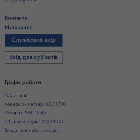
dls@dls.gov.ua
Контакти
Мапа сайту
Службовий вхід
Вхід для суб’єктів
Графік роботи
Робочі дні:
понеділок-четвер: 8.00-17.00
п’ятниця: 8.00-15.45
Обідня перерва: 12.00-12.45
Вихідні дні: субота, неділя