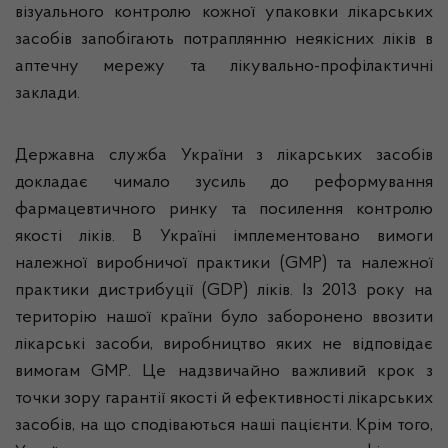
візуального контролю кожної упаковки лікарських
засобів запобігають потраплянню неякісних ліків в
аптечну мережу та лікувально-профілактичні
заклади.
Державна служба України з лікарських засобів
докладає чимало зусиль до реформування
фармацевтичного ринку та посилення контролю
якості ліків. В Україні
імплементовано
вимоги
належної виробничої практики (
GMP
) та належної
практики дистрибуції (
GDP
) ліків. Із 2013 року на
територію нашої країни було заборонено ввозити
лікарські засоби, виробництво яких не відповідає
вимогам
GMP
.
Це
надзвичайно
важливий
крок
з
точки
зору
гарантії
якості
й
ефективності
лікарських
засобі
в
, на
що
сподіваються
наші
пацієнти
.
Крім
того,