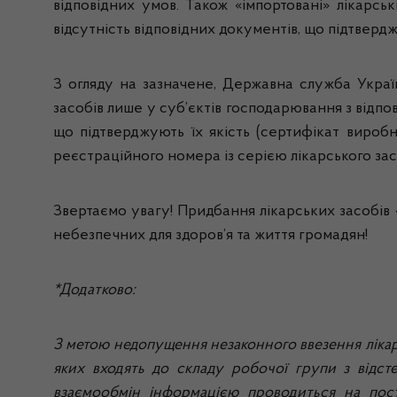
відповідних умов. Також «імпортовані» лікарсь
відсутність відповідних документів, що підтверджу
З огляду на зазначене, Державна служба Украї
засобів лише у суб’єктів господарювання з відпо
що підтверджують їх якість (сертифікат виробн
реєстраційного номера із серією лікарського зас
Звертаємо увагу! Придбання лікарських засобів 
небезпечних для здоров’я та життя громадян!
*Додатково:
З метою недопущення незаконного ввезення лікар
яких входять до складу робочої групи з відст
взаємообмін інформацією проводиться на пості