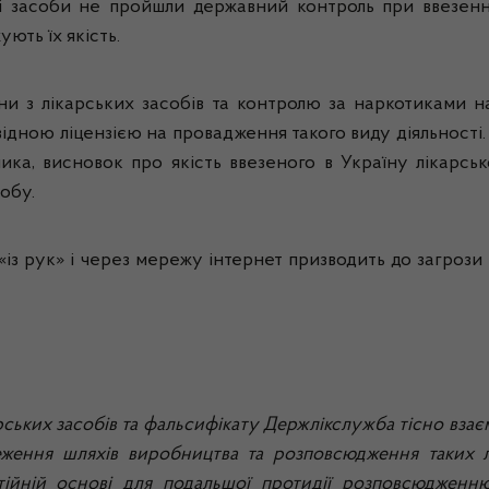
кі засоби не пройшли державний контроль при ввезенн
ють їх якість.
ни з лікарських засобів та контролю за наркотиками н
відною ліцензією на провадження такого виду діяльності. 
ика, висновок про якість ввезеного в Україну лікарс
обу.
«із рук» і через мережу інтернет призводить до загроз
ських засобів та фальсифікату Держлікслужба тісно вза
еження шляхів виробництва та розповсюдження таких лі
йній основі для подальшої протидії розповсюдженню л