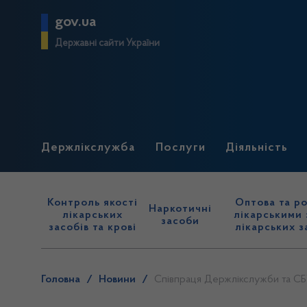
gov.ua
Державні сайти України
Держлікслужба
Послуги
Діяльність
Контроль якості
Оптова та ро
Наркотичні
лікарських
лікарськими 
засоби
засобів та крові
лікарських з
Головна
/
Новини
/
Співпраця Держлікслужби та СБУ