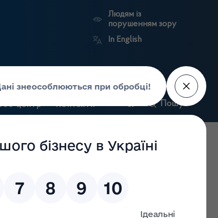
Людям із
порушенням зору
In English
и
Пошук
рес-центр
Контакти
Антикорупційний
ьких
Ринковий
Державні
портал
а
нагляд
реєстри
Держлікслужби