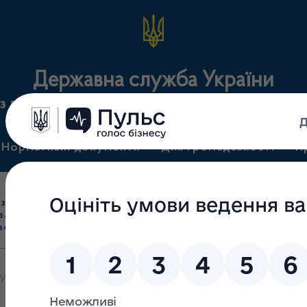
Державна служба України
з лікарських засобів та контролю за наркотикам
Нормативні документи
Для громадськості
П
Ліцензування
здрібна торгівля
Державний
виробництва лікарс
засобами, імпорт
нагляд
засобів, крові т
асобів (крім АФІ)
(контроль)
сертифікація
: Виявлено незаконно ввезені лікарські засоби