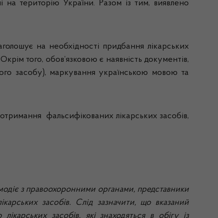
і на територію України. Разом із тим, виявлено
аголошує на необхідності придбання лікарських
Окрім того, обов’язковою є наявність документів,
ького засобу), маркування українською мовою та
и отримання
фальсифікованих лікарських засобів,
ємодіє з правоохоронними органами, представники
карських засобів. Слід зазначити, що вказаний
ікарських засобів, які знаходяться в обігу із