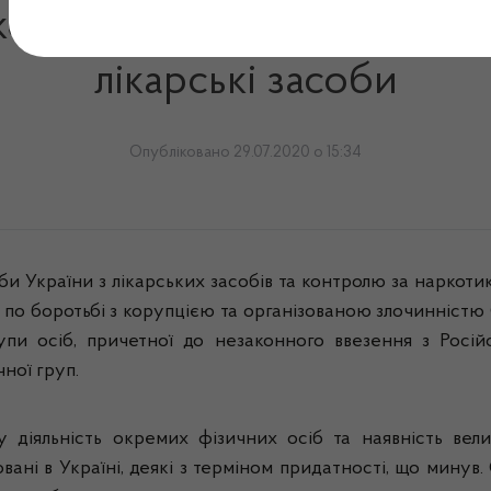
служби та СБУ: Виявлено
лікарські засоби
Опубліковано 29.07.2020 о 15:34
и України з лікарських засобів та контролю за наркоти
 по боротьбі з корупцією та організованою злочинністю
упи осіб, причетної до незаконного ввезення з Росій
ної груп.
 діяльність окремих фізичних осіб та наявність велик
ані в Україні, деякі з терміном придатності, що минув.