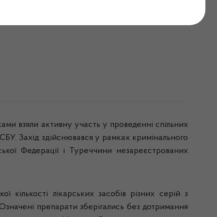
 незаконно ввезені
ками взяли активну участь у проведенні спільних
 СБУ. Захід здійснювався у рамках кримінального
ської Федерації і Туреччини незареєстрованих
ої кількості лікарських засобів
різних серій з
 Означені препарати зберігались без дотримання