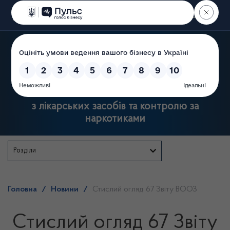
Пошук
Державна служба України
з лікарських засобів та контролю за
наркотиками
Розділи
Головна
/
Новини
/
Стислий огляд 67 Звіту ВООЗ
Стислий огляд 67 Звіту