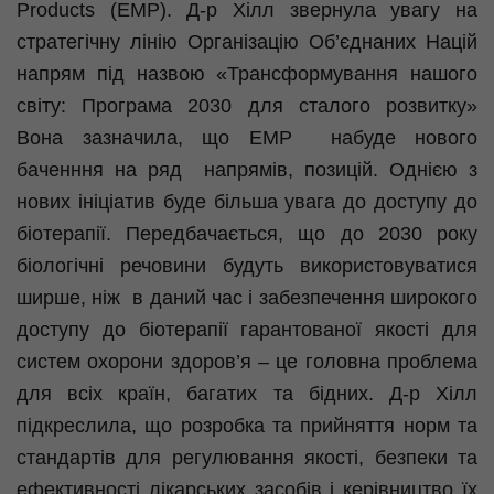
Products
(EMP). Д-р
Хілл
звернула увагу на
стратегічну лінію Організацію Об’єднаних Націй
напрям під назвою «Трансформування нашого
світу: Програма 2030 для сталого розвитку»
Вона зазначила, що EMP
набуде нового
баченння
на ряд
напрямів, позицій. Однією з
нових ініціатив буде більша увага до доступу до
біотерапії
. Передбачається, що до 2030 року
біологічні речовини будуть використовуватися
ширше, ніж
в даний час і забезпечення широкого
доступу до
біотерапії
гарантованої якості для
систем охорони здоров’я – це головна проблема
для всіх країн, багатих та бідних. Д-р
Хілл
підкреслила, що розробка та прийняття норм та
стандартів для регулювання якості, безпеки та
ефективності лікарських засобів і керівництво їх