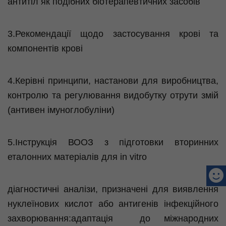
антитіл як подібних
біотерапевтичних
засобів
3.Рекомендації щодо застосування крові та
компонентів крові
4.Керівні принципи, настанови для виробництва,
контролю та регулювання видобутку отрути змій
(
антивен
імуноглобуліни
)
5.Інструкція ВООЗ з підготовки вторинних
еталонних матеріалів для
in
vitro
діагностичні аналізи, призначені для виявлення
нуклеїнових кислот або антигенів інфекційного
захворювання:адаптація
до міжнародних