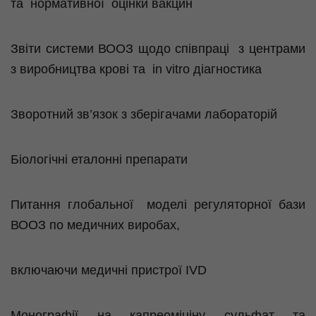
та
нормативної
оцінки вакцин
Звіти системи ВООЗ щодо співпраці
з центрами
з виробництва крові та
in
vitro
діагностика
Зворотний зв’язок з зберігачами лабораторій
Біологічні еталонні препарати
Питання глобальної
моделі регуляторної бази
ВООЗ по медичних виробах,
включаючи медичні пристрої IVD
Монографії на
капреоміціну
сульфат та