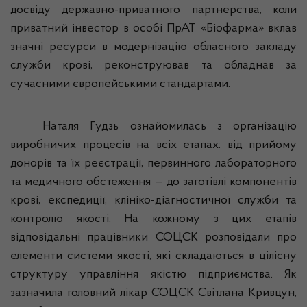
досвіду державно-приватного партнерства, коли
приватний інвестор в особі
ПрАТ
«
Біофарма
» вклав
значні ресурси в модернізацію обласного закладу
служби крові, реконструював та обладнав за
сучасними європейськими стандартами.
Наталя
Гудзь
ознайомилась з організацію
виробничих процесів на всіх етапах: від прийому
донорів та їх реєстрації, первинного лабораторного
та медичного обстеження — до заготівлі компонентів
крові, експедиції, клініко-діагностичної служби та
контролю якості. На кожному з цих етапів
відповідальні працівники СОЦСК розповідали про
елементи системи якості, які складаються в цілісну
структуру управління якістю підприємства. Як
зазначила головний лікар СОЦСК Світлана
Кривцун
,