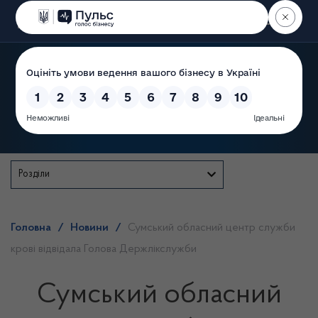
Пошук
Державна служба
Розділи
Головна
/
Новини
/
Сумський обласний центр служби
крові відвідала Голова Держлікслужби
Сумський обласний