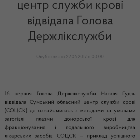
центр служби крові
відвідала Голова
Держлікслужби
Опубліковано 22.06.2017 о 00:00
16
червня Голова Держлікслужби Наталя
Гудзь
відвідала Сумський обласний центр служби крові
(СОЦСК) де ознайомилась з методами та умовами
заготі
вл
і плазми донорської крові для
фракціонування і подальшого виробництва
лікарських засобів. СОЦСК
— приклад
успішного