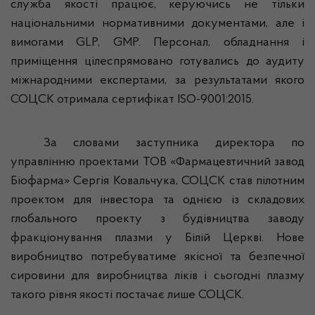
служба якості працює, керуючись не тільки
національними нормативними документами, але і
вимогами GLP, GMP. Персонал, обладнання і
приміщення цілеспрямовано готувались до аудиту
міжнародними експертами, за результатами якого
СОЦСК отримала сертифікат ISO-9001:2015.
За словами заступник
а
директора по
управлінню проектами ТОВ «Ф
армацевтичний
завод
Біофарма
»
Серг
і
я
Ковальчука, СОЦСК став пілотним
проектом для інвестора та однією із складових
глобального проекту з будівництва заводу
фракціонування плазми у Білій Церкві. Нове
виробництво потребуватиме якісної та безпечної
сировини для виробництва ліків і сьогодні плазму
такого рівня якості постачає лише СОЦСК.