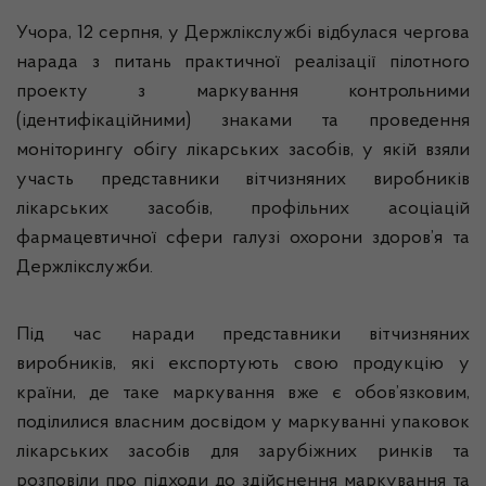
Учора, 12 серпня, у Держлікслужбі відбулася чергова
нарада з питань практичної реалізації пілотного
проекту з маркування контрольними
(ідентифікаційними) знаками та проведення
моніторингу обігу лікарських засобів, у якій взяли
участь представники вітчизняних виробників
лікарських засобів, профільних асоціацій
фармацевтичної сфери галузі охорони здоров’я та
Держлікслужби.
Під час наради представники вітчизняних
виробників, які експортують свою продукцію у
країни, де таке маркування вже є обов’язковим,
поділилися власним досвідом у маркуванні упаковок
лікарських засобів для зарубіжних ринків та
розповіли про підходи до здійснення маркування та