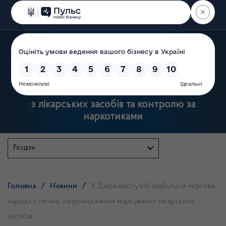
Пошук
Державна служба України
з лікарських засобів та контролю за
наркотиками
Розділи
Головна
/
Новини
/
У Держлікслужбі відбулася чергова
нарада з питань запровадження маркування лікарських
засобів