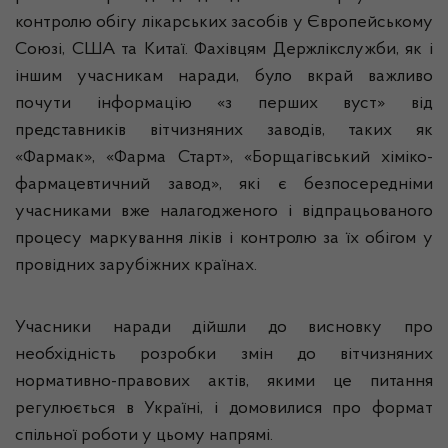
контролю обігу лікарських засобів у Європейському
Союзі, США та Китаї. Фахівцям Держлікслужби, як і
іншим учасникам наради, було вкрай важливо
почути інформацію «з перших вуст» від
представників вітчизняних заводів, таких як
«Фармак», «Фарма Старт», «Борщагівський хіміко-
фармацевтичний завод», які є безпосередніми
учасниками вже налагодженого і відпрацьованого
процесу маркування ліків і контролю за їх обігом у
провідних зарубіжних країнах.
Учасники наради дійшли до висновку про
необхідність розробки змін до вітчизняних
нормативно-правових актів, якими це питання
регулюється в Україні, і домовилися про формат
спільної роботи у цьому напрямі.