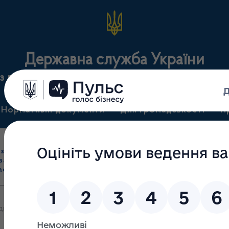
Державна служба України
з лікарських засобів та контролю за наркотикам
Нормативні документи
Для громадськості
П
Ліцензування
здрібна торгівля
Державний
виробництва лікарс
засобами, імпорт
нагляд
засобів, крові т
асобів (крім АФІ)
(контроль)
сертифікація
дкрити пункти видачі медпрепаратів