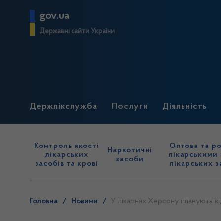
gov.ua
Державні сайти України
Держлікслужба
Послуги
Діяльність
Контроль якості
Оптова та ро
Наркотичні
лікарських
лікарськими 
засоби
засобів та крові
лікарських з
Головна
/
Новини
/
У лікарнях Херсону планують ві