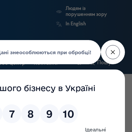
Людям із
порушенням зору
In English
и
Пошук
рес-центр
Контакти
Антикорупційний
ьких
Ринковий
Державні
портал
а
нагляд
реєстри
Держлікслужби