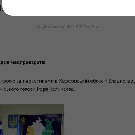
планують відкрити пункти 
Опубліковано 14.04.2022 о 12:15
дачі медпрепаратів
нтролю за наркотиками в Херсонській області Владислав 
міського голови Ігоря Колихаєва.