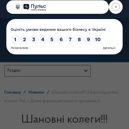
Пошук
Державна служба
Розділи
Головна
/
Новини
/
Шановні колеги!!! Щиросердечно
вітаємо Вас з Днем фармацевтичного працівника!
Шановні колеги!!!