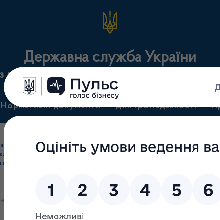
Державна служба України
з лікарських засобів та контролю за наркотикам
Нормативні документи
Для громадськості
П
Ліцензування
здрібна торгівля
Державний
виробництва лікарс
засобами, імпорт
нагляд
засобів, крові т
асобів (крім АФІ)
(контроль)
сертифікація
тів, виданих регуляторними органами країн Європейської економі