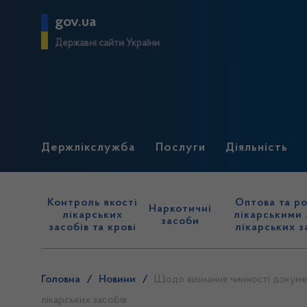
gov.ua
Державні сайти України
Держлікслужба
Послуги
Діяльність
Контроль якості
Оптова та ро
Наркотичні
лікарських
лікарськими 
засоби
засобів та крові
лікарських з
Головна
/
Новини
/
Щодо визнання чинності докумен
лікарських засобів