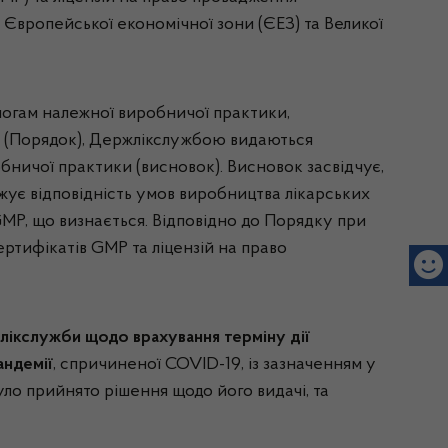
 Європейської економічної зони (ЄЕЗ) та Великої
могам належної виробничої практики,
и) (Порядок), Держлікслужбою видаються
ничої практики (висновок). Висновок засвідчує,
ує відповідність умов виробництва лікарських
GMP, що визнається. Відповідно до Порядку при
ртифікатів GMP та ліцензій на право
лікслужби щодо врахування терміну дії
ндемії
, спричиненої COVID-19, із зазначенням у
ло прийнято рішення щодо його видачі, та