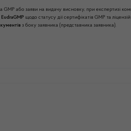
ата GMP або заяви на видачу висновку, при експертизі к
х EudraGMP
щодо статусу дії сертифікатів GMP та ліцензій
окументів
з боку заявника (представника заявника).