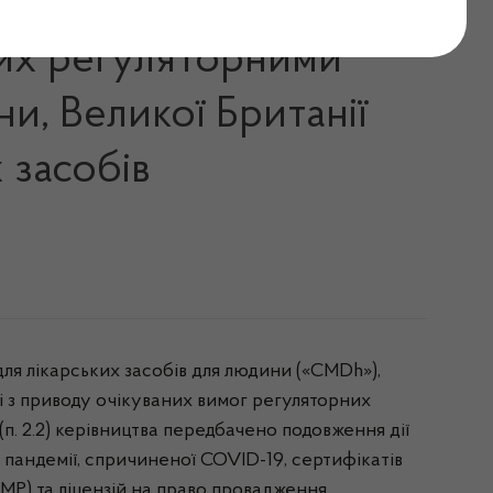
них регуляторними
и, Великої Британії
 засобів
я лікарських засобів для людини («CMDh»),
і з приводу очікуваних вимог регуляторних
(п. 2.2) керівництва передбачено подовження дії
пандемії, спричиненої COVID-19, сертифікатів
MP) та ліцензій на право провадження