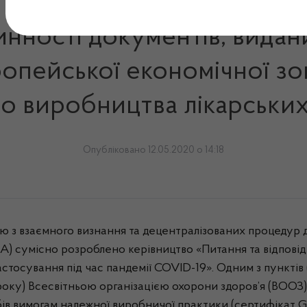
нності документів, вида
опейської економічної зон
о виробництва лікарських
Опубліковано 12.05.2020 о 14:18
з взаємного визнання та децентралізованих процедур дл
A) сумісно розроблено керівництво «Питання та відповід
стосування під час пандемії COVID-19». Одним з пунктів 
оку) Всесвітньою організацією охорони здоров’я (ВООЗ) 
бів вимогам належної виробничої практики (сертифікат G