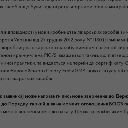
их засобів, що були видані регуляторними органами країн
 відповідності умов виробництва лікарських засобів ви
ров’я України від 27 грудня 2012 року № 1130 (зі змінам
 виробництва лікарського засобу вимогам належної вироб
ом країни-члена PIC/S, вважається таким, що підтвердж
ничої практики, та видається на термін дії сертифікату 
аних Європейського Союзу EudraGMP щодо статусу дії се
тва лікарських засобів.
ик заявника) може направити письмове звернення до Держ
 до Порядку та який діяв
на момент оголошення ВООЗ па
з метою внесення змін до наказу Держлікслужби, яким бу