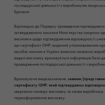
господарської діяльності з виробництва лікарськ
Британії.
Відповідно до Порядку проведення підтвердження
затвердженого наказом Міністерства охорони здо
висновки щодо підтвердження відповідності умов
що сертифікат GMP, виданий уповноваженим орган
засобів чинним в Україні вимогам належної вироб
видачі висновку враховується інформація бази д
провадження господарської діяльності з виробниц
Враховуючи вищезазначене,
заявник (представн
сертифікату
GMP
, який підтверджено відповідно
зверненні номеру висновку та назви виробника, 
переоформлення висновку.