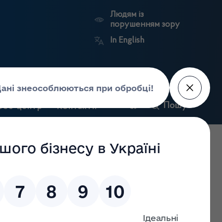
Людям із
порушенням зору
In English
и
Пошук
рес-центр
Контакти
Антикорупційний
ьких
Ринковий
Державні
портал
а
нагляд
реєстри
Держлікслужби
чної зони, Великої Британії стосовно виробництва