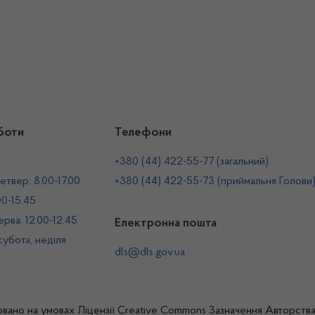
боти
Телефони
+380 (44) 422-55-77 (загальний)
етвер: 8.00-17.00
+380 (44) 422-55-73 (приймальня Голови
00-15.45
рва: 12.00-12.45
Електронна пошта
 субота, неділя
dls@dls.gov.ua
овано на умовах
Ліцензії Creative Commons Зазначення Авторств