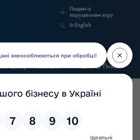
Людям із
порушенням зору
In English
и
Пошук
рес-центр
Контакти
Антикорупційний
ьких
Ринковий
Державні
портал
а
нагляд
реєстри
Держлікслужби