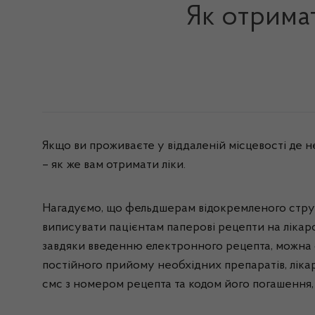
Як отримат
Якщо ви проживаєте у віддаленій місцевості де 
– як же вам отримати ліки.
Нагадуємо, що фельдшерам відокремленого струк
виписувати пацієнтам паперові рецепти на лікарсь
завдяки введенню електронного рецепта, можна о
постійного прийому необхідних препаратів, ліка
смс з номером рецепта та кодом його погашення,