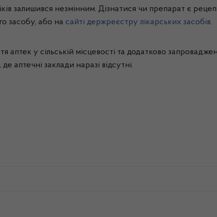
іків залишився незмінним. Дізнатися чи препарат є рец
го засобу, або на
сайті держреєстру лікарських засобів
.
тя аптек у сільській місцевості та додатково запровадже
 де аптечні заклади наразі відсутні.