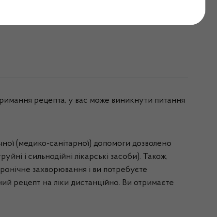
місцевості?
тримання рецепта, у вас може виникнути питання
ної (медико-санітарної) допомоги дозволено
уйні і сильнодійні лікарські засоби). Також,
хронічне захворювання і ви потребуєте
ий рецепт на ліки дистанційно. Ви отримаєте