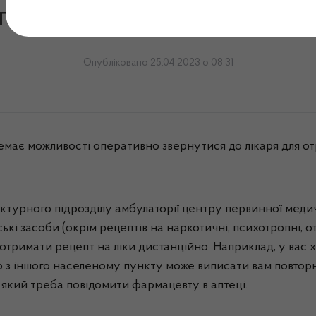
и ліки жителям сільської 
Опубліковано 25.04.2023 о 08:31
немає можливості оперативно звернутися до лікаря для о
турного підрозділу амбулаторії центру первинної медич
кі засоби (окрім рецептів на наркотичні, психотропні, отр
тримати рецепт на ліки дистанційно. Наприклад, у вас 
р з іншого населеному пункту може виписати вам повторн
 який треба повідомити фармацевту в аптеці.