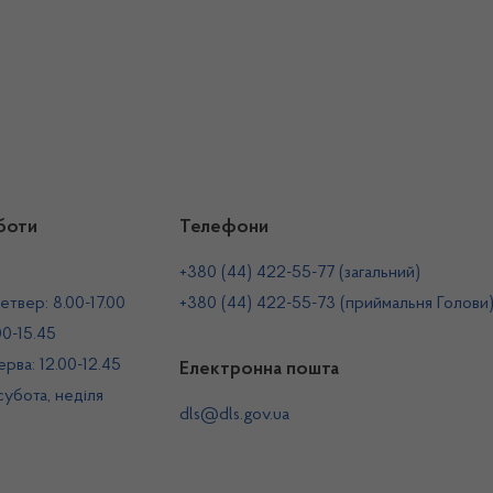
боти
Телефони
+380 (44) 422-55-77 (загальний)
етвер: 8.00-17.00
+380 (44) 422-55-73 (приймальня Голови
00-15.45
рва: 12.00-12.45
Електронна пошта
 субота, неділя
dls@dls.gov.ua