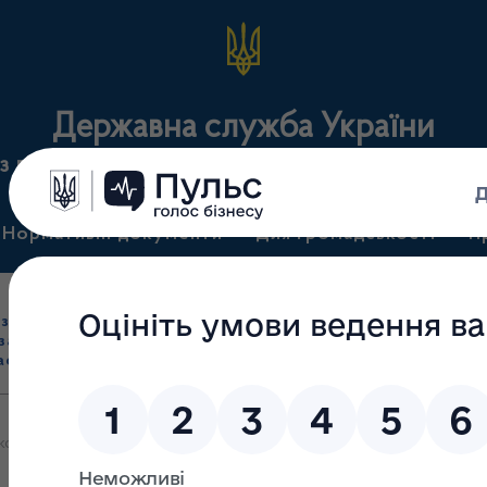
Державна служба України
з лікарських засобів та контролю за наркотикам
Нормативні документи
Для громадськості
П
Ліцензування
здрібна торгівля
Державний
виробництва лікарс
засобами, імпорт
нагляд
засобів, крові т
асобів (крім АФІ)
(контроль)
сертифікація
кої місцевості?