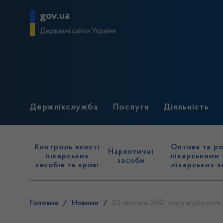
gov.ua
Державні сайти України
Держлікслужба
Послуги
Діяльність
Контроль якості
Оптова та ро
Наркотичні
лікарських
лікарськими 
засоби
засобів та крові
лікарських з
Головна
/
Новини
/
23 лютого 2021 року відбулося ч