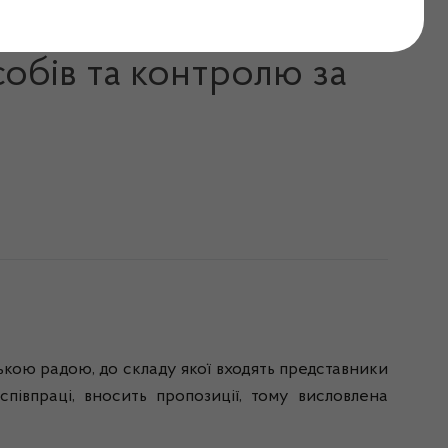
ння Громадської ради
собів та контролю за
ською радою, до складу якої входять представники
півпраці, вносить пропозиції, тому висловлена