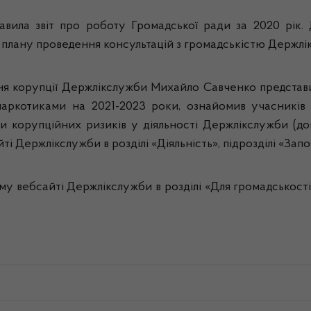
авила звіт про роботу Громадської ради за 2020 рік. 
плану проведення консультацій з громадськістю Держлік
ння корупції Держлікслужби Михайло Савченко предст
 наркотиками на 2021-2023 роки, ознайомив учасників
ки корупційних ризиків у діяльності Держлікслужби (
 Держлікслужби в розділі «Діяльність», підрозділі «Запоб
у вебсайті Держлікслужби в розділі «Для громадськості»,