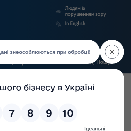
Людям із
порушенням зору
In English
и
Пошук
рес-центр
Контакти
Антикорупційний
ьких
Ринковий
Державні
портал
а
нагляд
реєстри
Держлікслужби
 з лікарських засобів та контролю за наркотиками