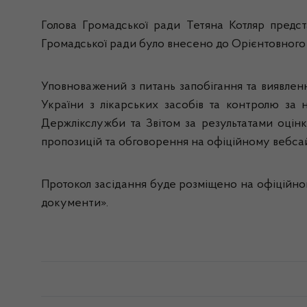
Голова Громадської ради Тетяна Котляр предст
Громадської ради було внесено до Орієнтовного 
Уповноважений з питань запобігання та виявле
України з лікарських засобів та контролю за
Держлікслужби та Звітом за результатами оцін
пропозицій та обговорення на офіційному вебсайті
Протокол засідання буде розміщено на офіційном
документи».