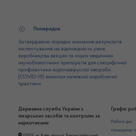
Попередня
Затверджено порядок визнання результатів
інспектування на відповідність умов
виробництва вакцин та інших медичних
імунобіологічних препаратів для специфічної
профілактики коронавірусної хвороби
(COVID-19) вимогам належної виробничої
практики
Державна служба України з
Графік ро
лікарських засобів та контролю за
Робочі дні:
наркотиками
понеділок-ч
03115, м. Київ, просп. Берестейський,