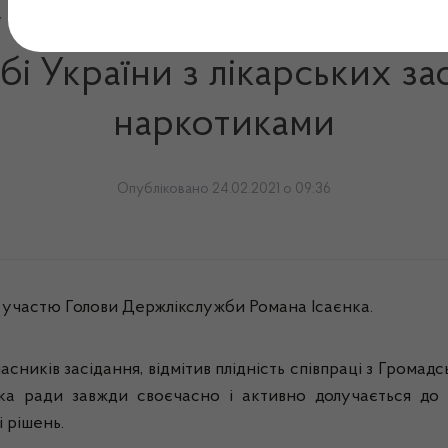
 відбулося чергове засіда
і України з лікарських за
наркотиками
Опубліковано 24.02.2021 о 09:36
а участю Голови Держлікслужби Романа Ісаєнка.
сників засідання, відмітив плідність співпраці з Громад
ка ради завжди своєчасно і активно долучається до с
 рішень.