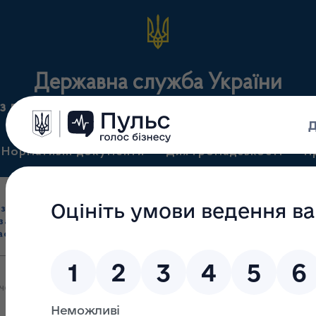
Державна служба України
з лікарських засобів та контролю за наркотикам
Нормативні документи
Для громадськості
П
Ліцензування
здрібна торгівля
Державний
виробництва лікарс
засобами, імпорт
нагляд
засобів, крові т
асобів (крім АФІ)
(контроль)
сертифікація
ергове засідання Громадської ради при Державній службі України