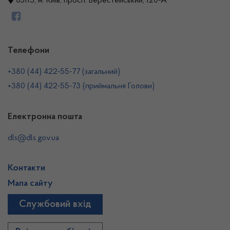
03115, м. Київ, просп. Берестейський, 120-А
Телефони
+380 (44) 422-55-77 (загальний)
+380 (44) 422-55-73 (приймальня Голови)
Електронна пошта
dls@dls.gov.ua
Контакти
Мапа сайту
Службовий вхід