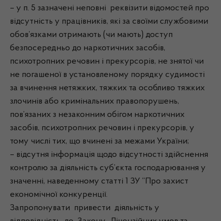
– у п. 5 зазначені неповні реквізити відомостей про
відсутність у працівників, які за своїми службовими
обов’язками отримають (чи мають) доступ
безпосередньо до наркотичних засобів,
психотропних речовин і прекурсорів, не знятої чи
не погашеної в установленому порядку судимості
за вчинення нетяжких, тяжких та особливо тяжких
злочинів або кримінальних правопорушень,
пов’язаних з незаконним обігом наркотичних
засобів, психотропних речовин і прекурсорів, у
тому числі тих, що вчинені за межами України;
– відсутня інформація щодо відсутності здійснення
контролю за діяльність суб’єкта господарювання у
значенні, наведенному статті 1 ЗУ “Про захист
економічної конкуренції.
Запропонувати привести діяльність у