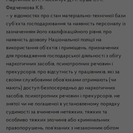
Мартинюк В.П., Мосейчук Д.М., Суша С.М.,
Федченкова К.В.;
– у відомостях про стан матеріально-технічної бази
суб’єкта господарювання та наявність персоналу із
зазначенням його кваліфікаційного рівня; про
наявність дозволу Національної поліції на
використання об’єктів і приміщень, призначених
для провадження господарської діяльності з обігу
наркотичних засобів, психотропних речовин і
прекурсорів; про відсутність у працівників, які за
своїми службовими обов’язками отримають (чи
мають) доступ безпосередньо до наркотичних
засобів, психотропних речовин і прекурсорів, не
знятої чи не погашеної в установленому порядку
судимості за вчинення нетяжких, тяжких та
особливо тяжких злочинів або кримінальних
правопорушень, пов’язаних з незаконним обігом