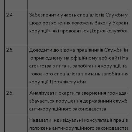
2.4.
Забезпечити участь спеціалістів Служби у 
щодо роз’яснення положень Закону України 
корупції», які проводяться Держлікслужбою
2.5.
Доводити до відома працівників Служби ін
оприлюднену на офіційному веб-сайті Нац
агентства з питань запобігання корупції, та 
головного спеціаліста з питань запобігання 
корупції Держлікслужби
2.6.
Аналізувати скарги та звернення громадян 
вбачається порушення державними службо
антикорупційного законодавства
Надавати індивідуальні консультації праці
положень антикорупційного законодавства