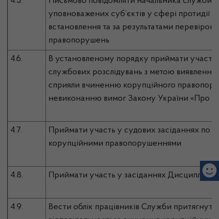
4.5.
Письмово повідомляти начальника служби т
уповноважених суб’єктів у сфері протидії ко
встановлення та за результатами перевірок
правопорушень
4.6.
В установленому порядку приймати участь 
службових розслідувань з метою виявлення 
сприяли вчиненню корупційного правопору
невиконанню вимог Закону України «Про за
4.7.
Приймати участь у судових засіданнях по сп
корупційними правопорушеннями
4.8.
Приймати участь у засіданнях Дисциплінарн
4.9.
Вести облік працівників Служби притягнути