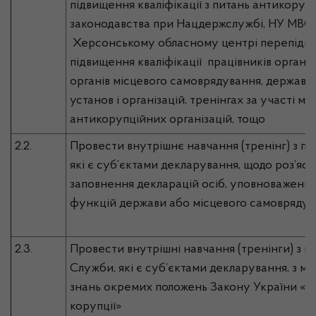
підвищення кваліфікації з питань антикоруп
законодавства при Нацдержслужбі, НУ МВС 
Херсонському обласному центрі перепідго
підвищення кваліфікації працівників органів
органів місцевого самоврядування, державн
установ і організацій, тренінгах за участі м
антикорупційних організацій, тощо
2.2.
Провести внутрішнє навчання (тренінг) з п
які є суб’єктами декларування, щодо роз’яс
заповнення декларацій осіб, уповноважени
функцій держави або місцевого самовряду
2.3.
Провести внутрішні навчання (тренінги) з 
Служби, які є суб’єктами декларування, з м
знань окремих положень Закону України «П
корупції»