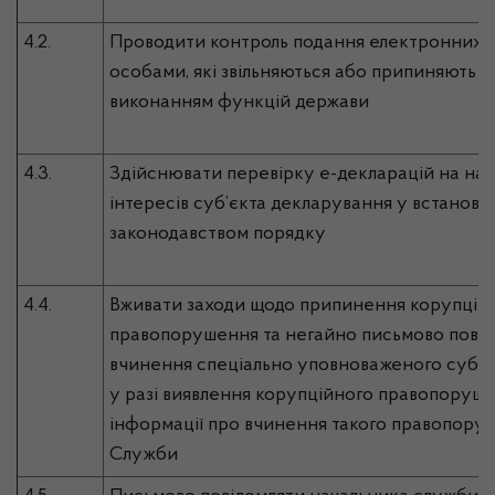
4.2.
Проводити контроль подання електронних 
особами, які звільняються або припиняють дія
виконанням функцій держави
4.3.
Здійснювати перевірку е-декларацій на ная
інтересів суб’єкта декларування у встанов
законодавством порядку
4.4.
Вживати заходи щодо припинення корупцій
правопорушення та негайно письмово повід
вчинення спеціально уповноваженого суб’єк
у разі виявлення корупційного правопоруш
інформації про вчинення такого правопору
Служби