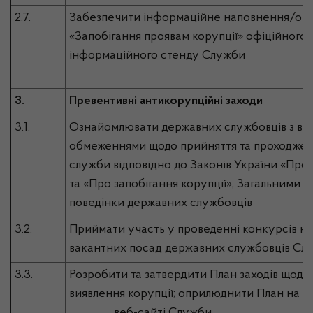
2.7.
Забезпечити інформаційне наповнення/оно
«Запобігання проявам корупції» офіційного 
інформаційного стенду Служби
3.
Превентивні антикорупційні заходи
3.1.
Ознайомлювати державних службовців з вим
обмеженнями щодо прийняття та проходжен
служби відповідно до Законів України «Пр
та «Про запобігання корупції», Загальними 
поведінки державних службовців
3.2.
Приймати участь у проведенні конкурсів н
вакантних посад державних службовців Сл
3.3.
Розробити та затвердити План заходів щодо 
виявлення корупції; оприлюднити План на 