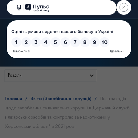
Пошук
Державна служба
Розділи
Головна
/
Звіти (Запобігання корупції)
/
План заходів
щодо запобігання та виявлення корупції в Державній службі
з лікарських засобів та контролю за наркотиками у
Херсонській області* в 2021 році