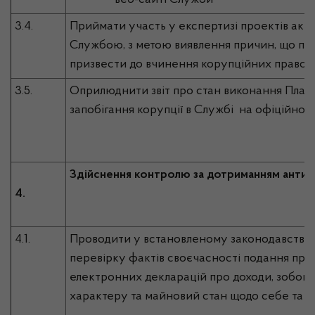
веб-сайті Служби
3.4.
Приймати участь у експертизі проектів акті
Службою, з метою виявлення причин, що пр
призвести до вчинення корупційних право
3.5.
Оприлюднити звіт про стан виконання Плану
запобігання корупції в Службі на офіційно
Здійснення контролю за дотриманням антик
4.
4.1.
Проводити у встановленому законодавство
перевірку фактів своєчасності подання пр
електронних декларацій про доходи, зобов’
характеру та майновий стан щодо себе та чле