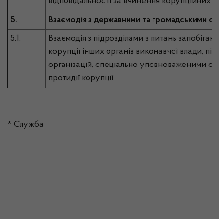
відповідальності за вчинення корупційних
5.
Взаємодія з державними та громадськими стр
5.1.
Взаємодія з підрозділами з питань запобіган
корупції інших органів виконавчої влади, під
організацій, спеціально уповноваженими су
протидії корупції
* Служба