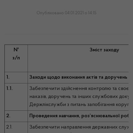
Опубліковано 04.01.2021 о 14:15
№
Зміст заходу
з/п
1.
Заходи щодо виконання актів та доручень ор
1.1.
Забезпечити здійснення контролю та своєч
наказів, доручень та інших службових доку
Держлікслужби з питань запобігання корупці
2.
Проведення навчання, роз’яснювальної робо
2.1.
Забезпечити направлення державних служб