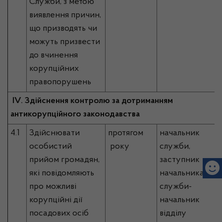
Служби, з метою
виявлення причин,
що призводять чи
можуть призвести
до вчинення
корупційних
правопорушень
ІV. Здійснення контролю за дотриманням
антикорупційного законодавства
4.1
Здійснювати
протягом
начальник
особистий
року
служби,
прийом громадян,
заступник
які повідомляють
начальника
про можливі
служби-
корупційні дії
начальник
посадових осіб
відділу