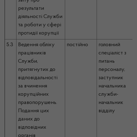
звіту про
результати
діяльності Служби
та роботи у сфері
протидії корупції
5.3
Ведення обліку
постійно
головний
працівників
спеціаліст з
Служби,
питань
притягнутих до
персоналу,
відповідальності
заступник
за вчинення
начальника
корупційних
служби-
правопорушень.
начальник
Подання цих
відділу
даних до
відповідних
органів