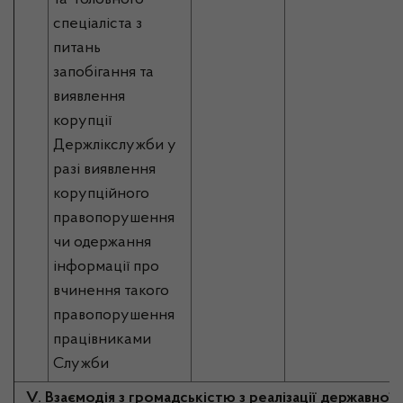
та головного
спеціаліста з
питань
запобігання та
виявлення
корупції
Держлікслужби у
разі виявлення
корупційного
правопорушення
чи одержання
інформації про
вчинення такого
правопорушення
працівниками
Служби
V. Взаємодія з громадськістю з реалізації державної