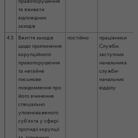
правопорушення
та вживати
відповідних
заходів
4.3
Вжиття заходів
постійно
працівники
щодо припинення
Служби,
корупційного
заступник
правопорушення
начальника
та негайне
служби-
письмове
начальник
повідомлення про
відділу
його вчинення
спеціально
уповноваженого
суб’єкта у сфері
протидії корупції