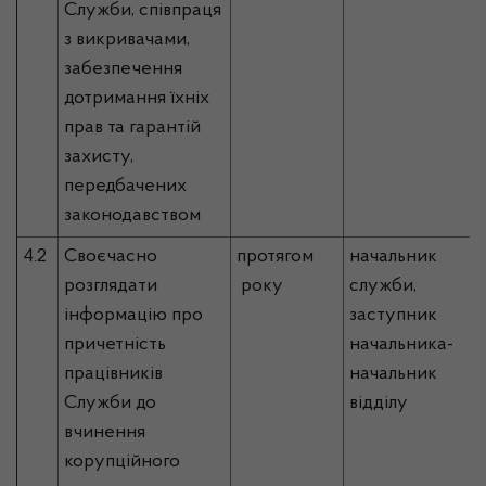
Служби, співпраця
з викривачами,
забезпечення
дотримання їхніх
прав та гарантій
захисту,
передбачених
законодавством
4.2
Своєчасно
протягом
начальник
розглядати
року
служби,
інформацію про
заступник
причетність
начальника-
працівників
начальник
Служби до
відділу
вчинення
корупційного