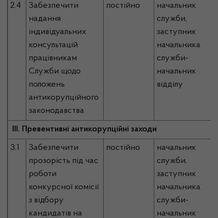
2.4
Забезпечити
постійно
начальник
надання
служби,
індивідуальних
заступник
консультацій
начальника
працівникам
служби-
Служби щодо
начальник
положень
відділу
антикорупційного
законодавства
ІІІ. Превентивні антикорупційні заходи
3.1
Забезпечити
постійно
начальник
прозорість під час
служби,
роботи
заступник
конкурсної комісії
начальника
з відбору
служби-
кандидатів на
начальник