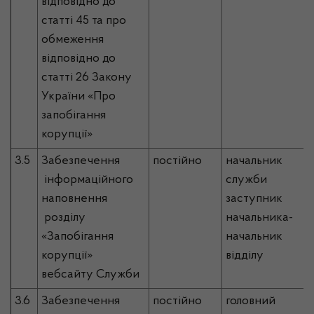
відповідно до
статті 45 та про
обмеження
відповідно до
статті 26 Закону
України «Про
запобігання
корупції»
3.5
Забезпечення
постійно
начальник
інформаційного
служби
наповнення
заступник
розділу
начальника-
«Запобігання
начальник
корупції»
відділу
вебсайту Служби
3.6
Забезпечення
постійно
головний