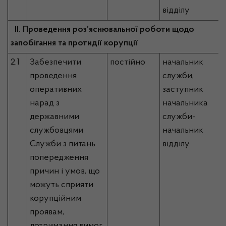
відділу
ІІ. Проведення роз’яснювальної роботи щодо
запобігання та протидії корупції
2.1
Забезпечити
постійно
начальник
проведення
служби,
оперативних
заступник
нарад з
начальника
державними
служби-
службовцями
начальник
Служби з питань
відділу
попередження
причин і умов, що
можуть сприяти
корупційним
проявам,