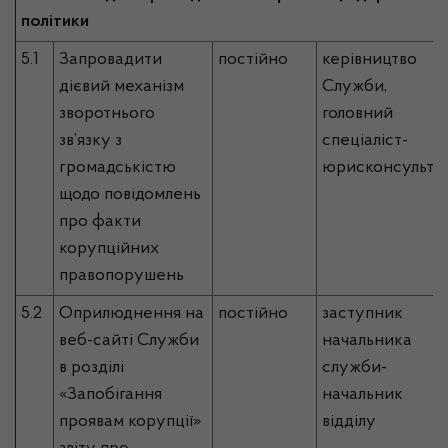
політики
5.1
Запровадити
постійно
керівництво
дієвий механізм
Служби,
зворотнього
головний
зв’язку з
спеціаліст-
громадськістю
юрисконсульт
щодо повідомлень
про факти
корупційних
правопорушень
5.2
Оприлюднення на
постійно
заступник
веб-сайті Служби
начальника
в розділі
служби-
«Запобігання
начальник
проявам корупції»
відділу