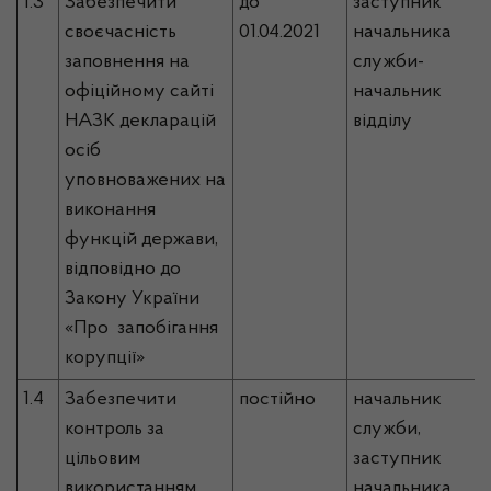
1.3
Забезпечити
до
заступник
своєчасність
01.04.2021
начальника
заповнення на
служби-
офіційному сайті
начальник
НАЗК декларацій
відділу
осіб
уповноважених на
виконання
функцій держави,
відповідно до
Закону України
«Про запобігання
корупції»
1.4
Забезпечити
постійно
начальник
контроль за
служби,
цільовим
заступник
використанням
начальника