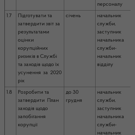
персоналу
1.7
Підготувати та
січень
начальник
затвердити звіт за
служби,
результатами
заступник
оцінки
начальника
корупційних
служби-
ризиків в Службі
начальник
та заходів щодо їх
відділу
усунення за 2020
рік
1.8
Розробити та
до 30
начальник
затвердити План
грудня
служби,
заходів щодо
заступник
запобігання
начальника
корупції
служби-
начальник