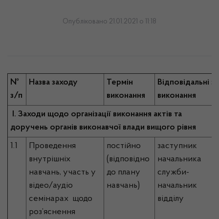
Опубліковано 21.01.2021 о 11:18
№
Назва заходу
Термін
Відповідальні за
з/п
виконання
виконання
І. Заходи щодо організації виконання актів та
доручень органів виконавчої влади вищого рівня
1.1
Проведення
постійно
заступник
внутрішніх
(відповідно
начальника
навчань, участь у
до плану
служби-
відео/аудіо
навчань)
начальник
семінарах щодо
відділу
роз’яснення