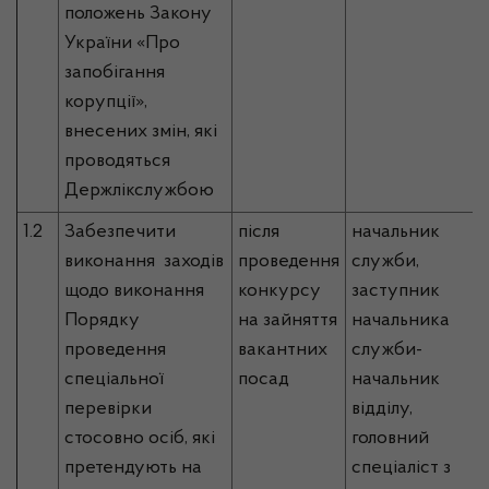
положень Закону
України «Про
запобігання
корупції»,
внесених змін, які
проводяться
Держлікслужбою
1.2
Забезпечити
після
начальник
виконання заходів
проведення
служби,
щодо виконання
конкурсу
заступник
Порядку
на зайняття
начальника
проведення
вакантних
служби-
спеціальної
посад
начальник
перевірки
відділу,
стосовно осіб, які
головний
претендують на
спеціаліст з