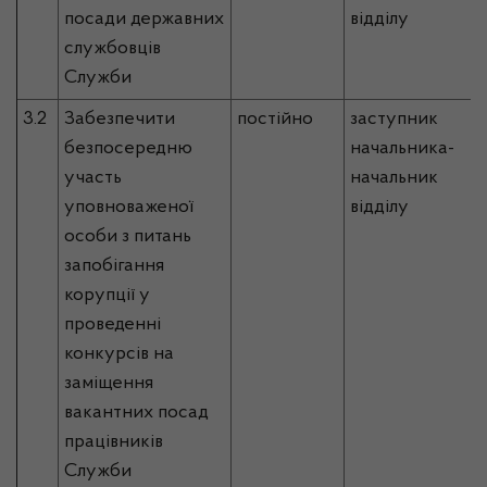
посади державних
відділу
службовців
Служби
3.2
Забезпечити
постійно
заступник
безпосередню
начальника-
участь
начальник
уповноваженої
відділу
особи з питань
запобігання
корупції у
проведенні
конкурсів на
заміщення
вакантних посад
працівників
Служби