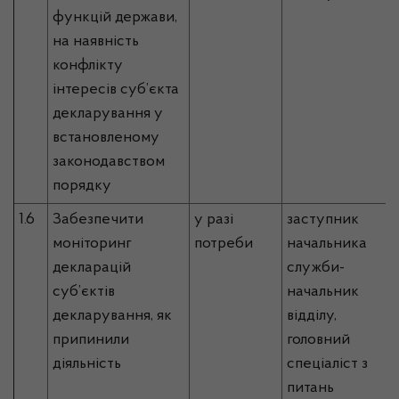
функцій держави,
на наявність
конфлікту
інтересів суб’єкта
декларування у
встановленому
законодавством
порядку
1.6
Забезпечити
у разі
заступник
моніторинг
потреби
начальника
декларацій
служби-
суб’єктів
начальник
декларування, як
відділу,
припинили
головний
діяльність
спеціаліст з
питань