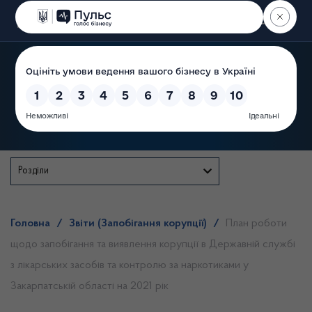
Пошук
Державна служба
Розділи
Головна
/
Звіти (Запобігання корупції)
/
План роботи
щодо запобігання та виявлення корупції в Державній службі
з лікарських засобів та контролю за наркотиками у
Закарпатській області на 2021 рік