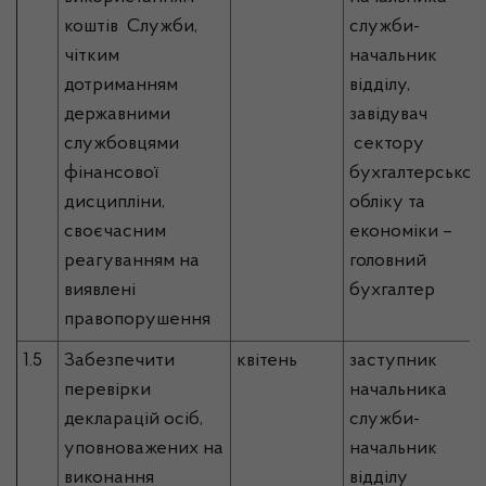
коштів Служби,
служби-
чітким
начальник
дотриманням
відділу,
державними
завідувач
службовцями
сектору
фінансової
бухгалтерськог
дисципліни,
обліку та
своєчасним
економіки –
реагуванням на
головний
виявлені
бухгалтер
правопорушення
1.5
Забезпечити
квітень
заступник
перевірки
начальника
декларацій осіб,
служби-
уповноважених на
начальник
виконання
відділу