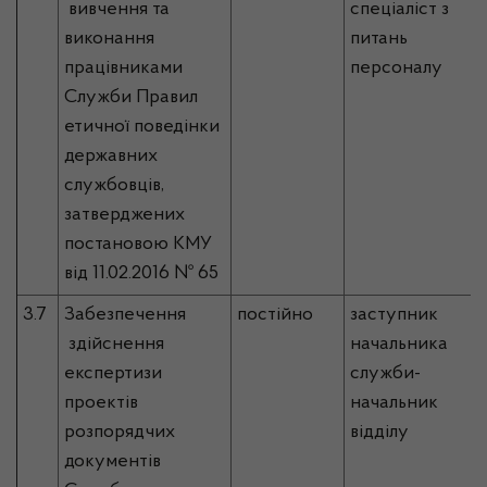
вивчення та
спеціаліст з
виконання
питань
працівниками
персоналу
Служби Правил
етичної поведінки
державних
службовців,
затверджених
постановою КМУ
від 11.02.2016 № 65
3.7
Забезпечення
постійно
заступник
здійснення
начальника
експертизи
служби-
проектів
начальник
розпорядчих
відділу
документів