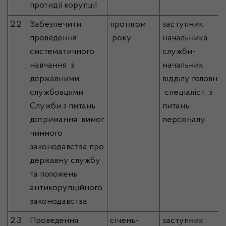
протидії корупції
2.2
Забезпечити
протягом
заступник
проведення
року
начальника
систематичного
служби-
навчання з
начальник
державними
відділу головни
службовцями
спеціаліст з
Служби з питань
питань
дотримання вимог
персоналу
чинного
законодавства про
державну службу
та положень
антикорупційного
законодавства
2.3
Проведення
січень-
заступник