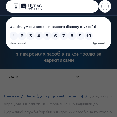
Пошук
Державна служба України
з лікарських засобів та контролю за
наркотиками
Розділи
Головна
/
Звіти (Доступ до публіч. інфо)
/
Довідка про
опрацювання запитів на інформацію, що надійшли до
Державної служби України з лікарських засобів та контролю