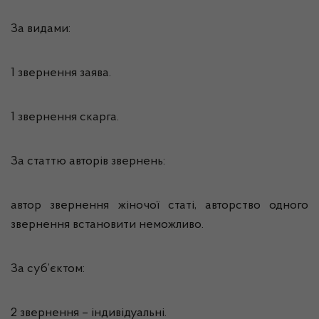
За видами:
1 звернення заява.
1 звернення скарга.
За статтю авторів звернень:
автор звернення жіночої статі, авторство одного
звернення встановити неможливо.
За суб’єктом:
2 звернення – індивідуальні.