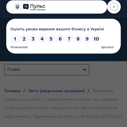
Пошук
Державна служба
Розділи
Головна
/
Звіти (звернення громадян)
/
Аналітична
довідка про роботу зі зверненнями громадян, що надійшли
до Державної служби з лікарських засобів та контролю за
наркотиками у Тернопільській області у ІІ кварталі 2020 року