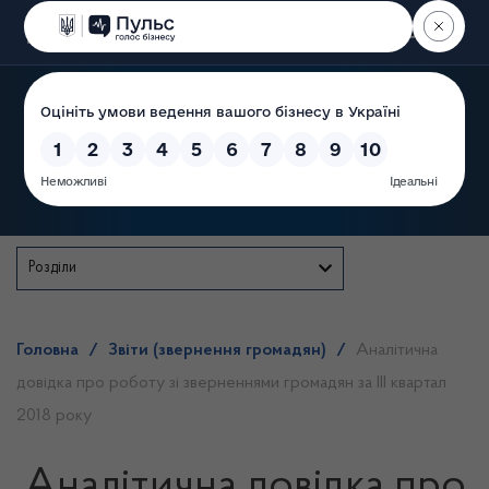
Пошук
Державна служба
Розділи
Головна
/
Звіти (звернення громадян)
/
Аналітична
довідка про роботу зі зверненнями громадян за ІІІ квартал
2018 року
Аналітична довідка про