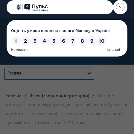
Пошук
Державна служба
Розділи
Головна
/
Звіти (звернення громадян)
/
Звіт про
роботу із зверненнями громадян, що надійшли до Державної
служби з лікарських засобів та контролю за наркотиками у
Сумській області за І квартал 2020 року