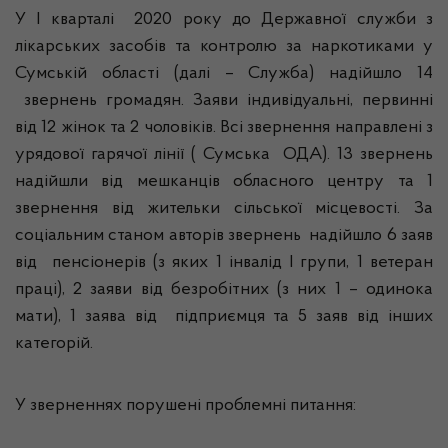
У І кварталі 2020 року до Державної служби з
лікарських засобів та контролю за наркотиками у
Сумській області (далі – Служба) надійшло 14
звернень громадян. Заяви індивідуальні, первинні
від 12 жінок та 2 чоловіків. Всі звернення направлені з
урядової гарячої лінії ( Сумська ОДА). 13 звернень
надійшли від мешканців обласного центру та 1
звернення від жительки сільської місцевості. За
соціальним станом авторів звернень надійшло 6 заяв
від пенсіонерів (з яких 1 інвалід І групи, 1 ветеран
праці), 2 заяви від безробітних (з них 1 – одинока
мати), 1 заява від підприємця та 5 заяв від інших
категорій.
У зверненнях порушені проблемні питання: