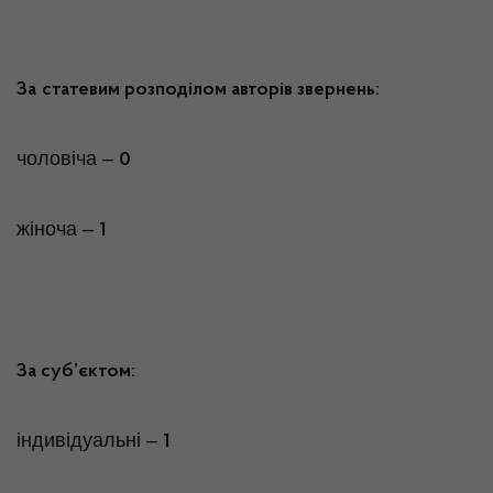
За
статевим розподілом авторів звернень:
чоловіча –
0
жіноча –
1
За суб’єктом:
індивідуальні –
1