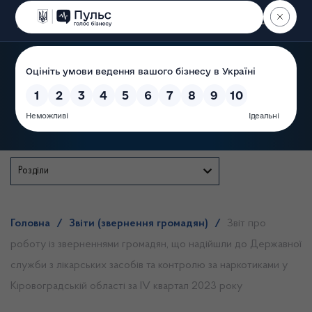
Пошук
Державна служба
Розділи
Головна
/
Звіти (звернення громадян)
/
Звіт про
роботу із зверненнями громадян, що надійшли до Державної
служби з лікарських засобів та контролю за наркотиками у
Кіровоградській області за IV квартал 2023 року