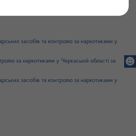
карських засобів та контролю за наркотиками у
тролю за наркотиками у Черкаській області за
карських засобів та контролю за наркотиками у