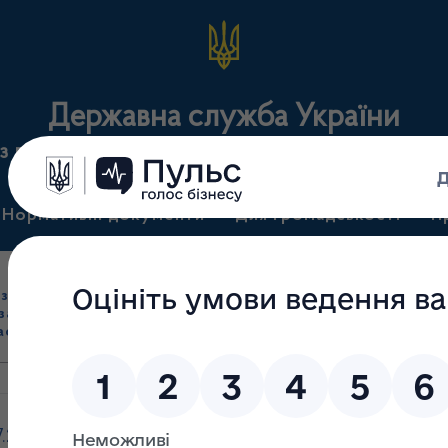
Державна служба України
з лікарських засобів та контролю за наркотикам
Нормативні документи
Для громадськості
П
Ліцензування
здрібна торгівля
Державний
виробництва лікарс
засобами, імпорт
нагляд
засобів, крові т
асобів (крім АФІ)
(контроль)
сертифікація
7.2026