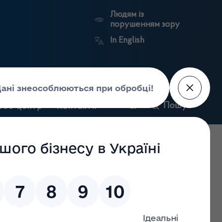
Людям із
порушенням зору
In English
и
Пошук
рес-центр
Контакти
Антикорупційний
ьких
Ринковий
Державні
портал
а
нагляд
реєстри
Держлікслужби