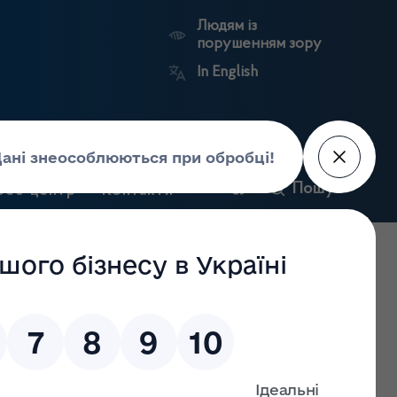
Людям із
порушенням зору
In English
и
Пошук
рес-центр
Контакти
Антикорупційний
ьких
Ринковий
Державні
портал
а
нагляд
реєстри
Держлікслужби