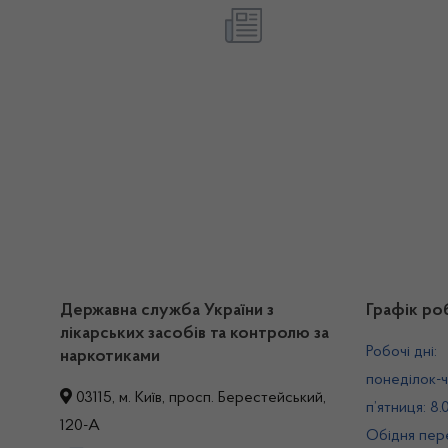
Державна служба України з
Графік ро
лікарських засобів та контролю за
Робочі дні:
наркотиками
понеділок-ч
03115, м. Київ, просп. Берестейський,
п’ятниця: 8.
120-А
Обідня пере