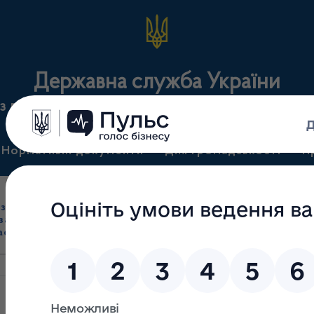
Державна служба України
з лікарських засобів та контролю за наркотикам
Нормативні документи
Для громадськості
П
Ліцензування
здрібна торгівля
Державний
виробництва лікарс
засобами, імпорт
нагляд
засобів, крові т
асобів (крім АФІ)
(контроль)
сертифікація
08.10.2025