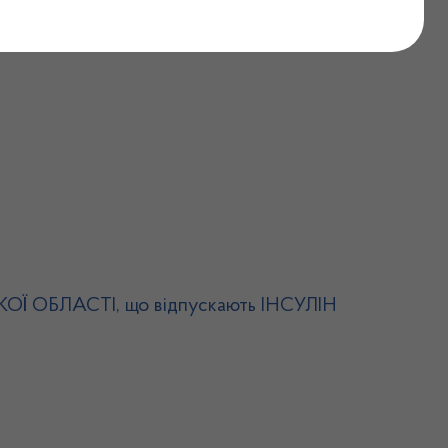
СЬКОЇ ОБЛАСТІ, що відпускають ІНСУЛІН
СЬКОЇ ОБЛАСТІ, що відпускають ІНСУЛІН