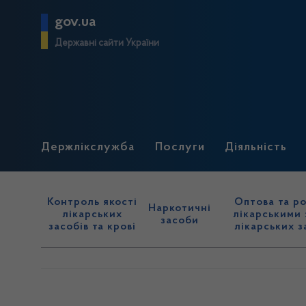
gov.ua
Державні сайти України
Держлікслужба
Послуги
Діяльність
Контроль якості
Оптова та ро
Наркотичні
лікарських
лікарськими 
засоби
засобів та крові
лікарських з