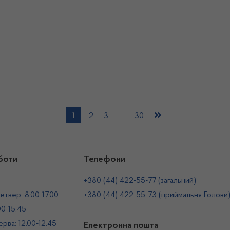
1
2
3
…
30
боти
Телефони
+380 (44) 422-55-77 (загальний)
етвер: 8.00-17.00
+380 (44) 422-55-73 (приймальня Голови
00-15.45
рва: 12.00-12.45
Електронна пошта