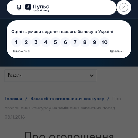
Пошук
Державна служба
Розділи
Головна
/
Вакансії та оголошення конкурсу
/
Про
оголошення конкурсу на заміщення вакантних посад
08.11.2018
Про оголошення