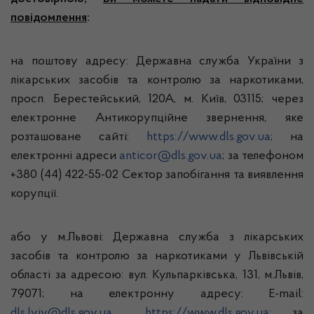
повідомлення
:
на поштову адресу: Державна служба України з
лікарських засобів та контролю за наркотиками,
просп. Берестейський, 120А, м. Київ, 03115; через
електронне Антикорупційне звернення, яке
розташоване сайті:
https://www.dls.gov.ua
; на
електронні адреси
anticor@dls.gov.ua
; за телефоном
+380 (44) 422-55-02 Сектор запобігання та виявлення
корупції.
або у м.Львові: Державна служба з лікарських
засобів та контролю за наркотиками у Львівській
області за адресою: вул. Кульпарківська, 131, м.Львів,
79071; на електронну адресу: E-mail:
dls.lviv@dls.gov.ua
,
https://www.dls.gov.ua
; за