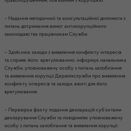
правопорушенням, пов’язаним з корупцією.
– Надання методичної та консультаційної допомоги з
питань дотримання вимог антикорупційного
законодавства працівникам Служби.
– Здійснює заходи з виявлення конфлікту інтересів
та сприяє його врегулюванню, інформує начальника
Служби, уповноважену особу з питань запобігання
та виявлення корупції Держлікслужби про виявлення
конфлікту інтересів та заходи, вжиті для його
врегулювання.
– Перевірка факту подання декларацій суб’єктами
декларування Служби та повідомляє уповноважену
особу з питань запобігання та виявлення корупції