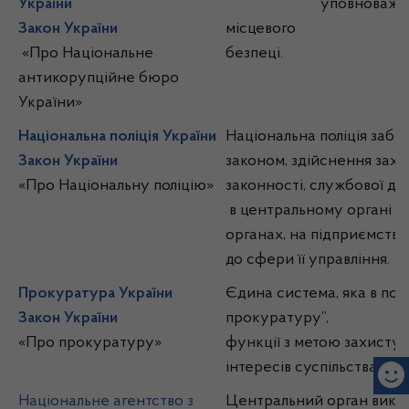
України
уповноваженими на 
Закон України
місцевого самоврядув
«Про Національне
безпеці.
антикорупційне бюро
України»
Національна поліція України
Національна поліція заб
Закон України
законом, здійснення захо
«Про Національну поліцію»
законності, службової дис
в центральному органі уп
органах, на підприємствах
до сфери її управління.
Прокуратура України
Єдина система, яка в по
Закон України
прокуратуру”, здійс
«Про прокуратуру»
функції з метою захи
інтересів суспільства та 
Національне агентство з
Центральний орган викона