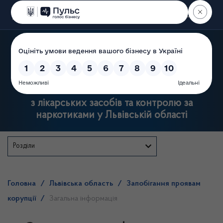
Пошук
Державна служба
з лікарських засобів та контролю за
наркотиками у Львівській області
Розділи
Головна
/
Львівська область
/
Запобігання проявам
корупції
/
Загальна інформація