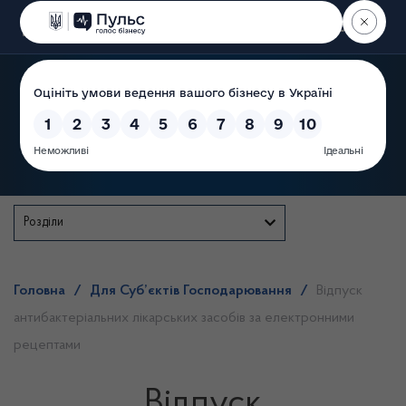
Пошук
Державна служба
Розділи
Головна
/
Для Суб’єктів Господарювання
/
Відпуск
антибактеріальних лікарських засобів за електронними
рецептами
Відпуск